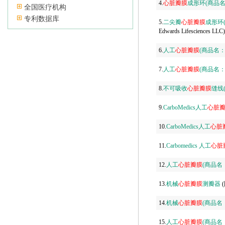
4.
心脏
瓣膜
成形环(商品名：Car
全国医疗机构
专利数据库
5.
二尖瓣
心脏
瓣膜
成形环(商品
Edwards Lifesciences LLC)
6.
人工
心脏
瓣膜
(商品名：Han
7.
人工
心脏
瓣膜
(商品名：AT
8.
不可吸收
心脏
瓣膜
缝线(
9.
CarboMedics人工
心脏
10.
CarboMedics人工
心脏
11.
Carbomedics 人工
心脏
12.
人工
心脏
瓣膜
(商品名：A
13.
机械
心脏
瓣膜
测瓣器
(
14.
机械
心脏
瓣膜
(商品名：SJ
15.
人工
心脏
瓣膜
(商品名：