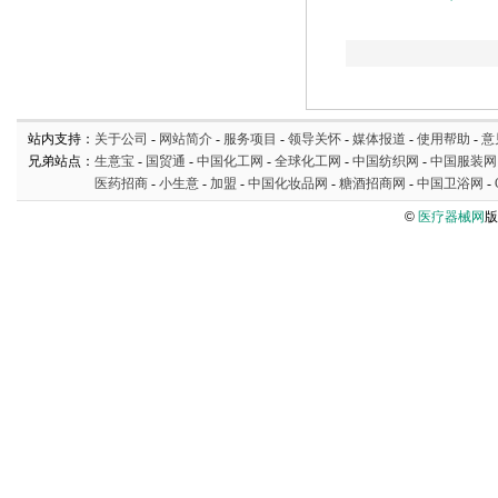
站内支持：
关于公司
-
网站简介
-
服务项目
-
领导关怀
-
媒体报道
-
使用帮助
-
意
兄弟站点：
生意宝
-
国贸通
-
中国化工网
-
全球化工网
-
中国纺织网
-
中国服装网
医药招商
-
小生意
-
加盟
-
中国化妆品网
-
糖酒招商网
-
中国卫浴网
-
©
医疗器械网