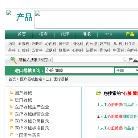
产品
首页
招商
代理
供求
企业
产品
内科
|
血液科
|
呼吸科
|
心内科
|
神经科
|
消化科
|
内分泌
|
妇产科
|
儿 科
|
计生科
外科
|
口腔科
|
五官科
|
皮肤科
|
肛肠科
|
心胸科
|
泌尿科
|
骨伤科
|
中医科
|
麻醉科
请输入搜素关键字：
进口器械查询：
首页
>
医疗器械搜索
>
进口医疗器械
国产器械
您搜索的“
心脏 瓣
进口器械
1.
人工
心脏
瓣膜
(商品名：AT
医疗器械生产企业
医疗器械经营企业
2.
人工
心脏
瓣膜
测瓣器套
医疗器械分类目录
医疗器械标准目录
3.
人工
心脏
瓣膜
(商品名：Ha
全国零售药店