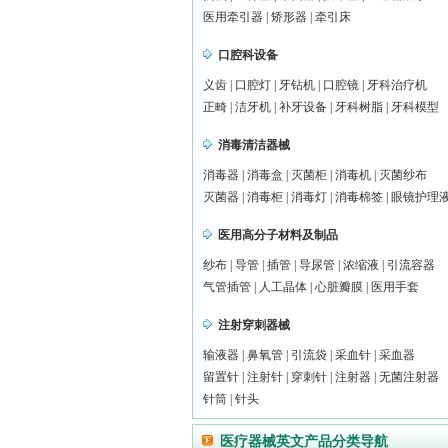
医用牵引器
|
矫形器
|
牵引床
口腔科设备
义齿
|
口腔灯
|
牙钻机
|
口腔镜
|
牙科治疗机
正畸
|
洁牙机
|
补牙设备
|
牙科树脂
|
牙科模型
消毒清洁器械
消毒器
|
消毒盒
|
灭菌柜
|
消毒机
|
灭菌纱布
灭菌器
|
消毒柜
|
消毒灯
|
消毒棉签
|
眼镜护理
医用高分子材料及制品
纱布
|
导管
|
插管
|
导尿管
|
浓缩液
|
引流容器
气管插管
|
人工晶体
|
心脏瓣膜
|
医用手套
注射穿刺器械
输液器
|
鼻氧管
|
引流袋
|
采血针
|
采血器
留置针
|
注射针
|
穿刺针
|
注射器
|
无菌注射器
针筒 |
针头
医疗器械英文产品分类导航