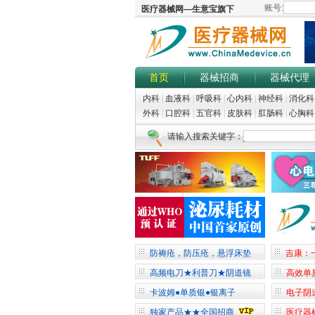
首页
器械招商
器械代理
内科
|
血液科
|
呼吸科
|
心内科
|
神经科
|
消化科
外科
|
口腔科
|
五官科
|
皮肤科
|
肛肠科
|
心胸科
请输入搜索关键字：
防褥疮，防压疮，悬浮床垫
吉康：
高频电刀★利普刀★阴道镜
高效单
卡波姆●单质银●银离子
电子阴
独家产品★★全国招商
医疗器