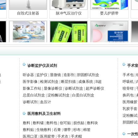
自毁式注射器
脉冲气压治疗仪
婴儿护脐带
一次性备皮包
磁疗贴
安体肤
诊断监护仪及试剂
手术
包
听诊器
|
监护仪
|
显微镜
|
造影剂
|
胆固醇试剂盒
手术包
|
板
医学影像
|
检测试剂盒
|
断层扫描
|
成像系统
|
B超
呼吸机
|
红外线测温仪
LED手术无影
抑菌性鼻腔喷雾器
影像工作站
|
显像诊断仪
|
诊断试剂盒
|
超声诊断仪
咬骨钳
|
总蛋白试剂盒
|
淀粉酶试剂盒
|
白蛋白试剂盒
换药包
|
诊断试剂
|
血压计
医用橡胶
乳胶手套
医用敷料及卫生材料
淀粉酶试
胆固醇试
敷料
|
敷料镊
|
敷料包
|
创可贴
|
损伤贴
|
敷料块
手腕式全自动
一次性医用防护服
排便自动护理机
敷料贴
|
生物敷料
|
石膏
|
绷带
|
纱布
|
棉签
一次
医用口罩
|
医用胶带
|
手术衣
|
手术帽