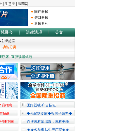
国产器械
进口器械
器械专利
器械展会
法律法规
英文
放射/B超室
|
功能分类
理疗床
|
直肠镜器械包
产品招商
医疗器械-广告招租
重招商
◆壳聚糖凝胶◆银离子敷料◆
机登陆中国
血液透析浓缩液，透析干粉
★★各类敷贴生产厂家★★