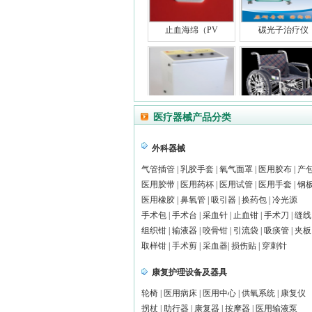
止血海绵（PV
碳光子治疗仪
超短波治疗仪
HBG3轮椅车
医疗器械产品分类
外科器械
气管插管
|
乳胶手套
|
氧气面罩
|
医用胶布
|
产
医用胶带
|
医用药杯
|
医用试管
|
医用手套
|
钢
退热贴
烫熨治疗包
医用橡胶
|
鼻氧管
|
吸引器
|
换药包
|
冷光源
手术包
|
手术台
|
采血针
|
止血钳
|
手术刀
|
缝线
组织钳
|
输液器
|
咬骨钳
|
引流袋
|
吸痰管
|
夹板
取样钳
|
手术剪
|
采血器
|
损伤贴
|
穿刺针
康复护理设备及器具
花式宫内节育器
阴道冲灌洗液
轮椅
|
医用病床
|
医用中心
|
供氧系统
|
康复仪
拐杖
|
助行器
|
康复器
|
按摩器
|
医用输液泵