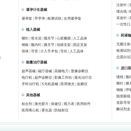
注射针
|
避孕计生器械
缝合线
|
采血针
|
避孕套
|
早早孕
|
检测试纸
|
女用避孕套
一次性口
植入器械
药液
螺钉
|
骨水泥
|
髋关节
|
心脏瓣膜
|
人工晶体
无菌注射
钢板
|
髓内钉
|
膝关节
|
动脉支架
|
固定支架
检测试剂
假体
|
导管
|
介入手术包
|
导丝
|
人工晶体
总蛋白试
液
能量治疗器械
进口
超声器械
|
磁疗器械
|
高频电刀
|
显像诊断仪
缝线
|
髓
电疗机
|
超声诊断仪
|
影像工作站
|
激光治疗仪
螺钉
|
膝
牙科治疗机
|
X光机器械
|
医用激光
|
血糖仪
钢板
|
呼
其他器械
隐形眼镜
造影导管
粘合剂
|
激光胶片
|
保健仪
|
视力表
|
医用软件
酶试剂盒
医用离心机
|
雾化器
|
防辐射仪