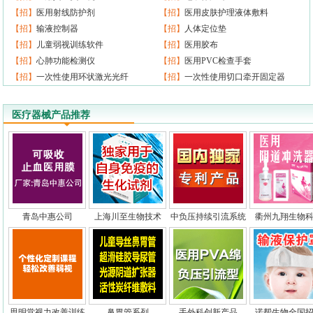
【招】
医用射线防护剂
【招】
医用皮肤护理液体敷料
【招】
输液控制器
【招】
人体定位垫
【招】
儿童弱视训练软件
【招】
医用胶布
【招】
心肺功能检测仪
【招】
医用PVC检查手套
【招】
一次性使用环状激光光纤
【招】
一次性使用切口牵开固定器
医疗器械产品推荐
青岛中惠公司
上海川至生物技术
中负压持续引流系统
衢州九翔生物
思明堂视力改善训练
鼻胃管系列
手外科创新产品
诺帮生物全国