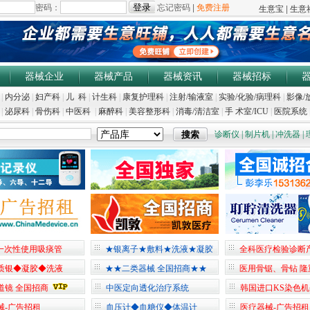
器械企业
器械产品
器械资讯
器械招标
|
内分泌
|
妇产科
|
儿 科
|
计生科
|
康复护理科
|
注射/输液室
|
实验/化验/病理科
|
影像/
|
泌尿科
|
骨伤科
|
中医科
|
麻醉科
|
美容整形科
|
消毒/清洁室
|
手 术室/ICU
|
医院系统
诊断仪
|
制片机
|
冲洗器
|
一次性使用吸痰管
★银离子★敷料★洗液★凝胶
全科医疗检验诊断
质银◆凝胶◆洗液
★★二类器械 全国招商★★
医用骨锯、骨钻 隆
道镜 全国招商
中医定向透化治疗系统
韩国进口KS染色
械-广告招租
血压计◆血糖仪◆体温计
医疗器械-广告招租