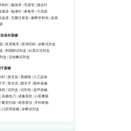
穿刺针
|
吸痰管
|
导尿管
|
缝合针
输液器
|
输液针
|
鼻氧管
|
引流袋
采血器
|
无菌注射器
|
麻醉穿刺包
|
血袋
罩
输送保存器械
器
|
医用推车
|
医用药杯
|
诊断试剂盒
盒
|
胆固醇试剂盒
|
白蛋白试剂盒
剂盒
|
淀粉酶试剂盒
医疗器械
内钉
|
脉支架
|
显微镜
|
人工晶体
关节
|
骨水泥
|
髋关节
|
眼科器械
吸机
|
试剂盒
|
试剂包
|
超声器械
|
高频电刀
|
成像系统
|
心脏瓣膜
|
断层扫描
|
骨密度仪
|
牙科树脂
|
口腔用器械
|
诊断试剂盒