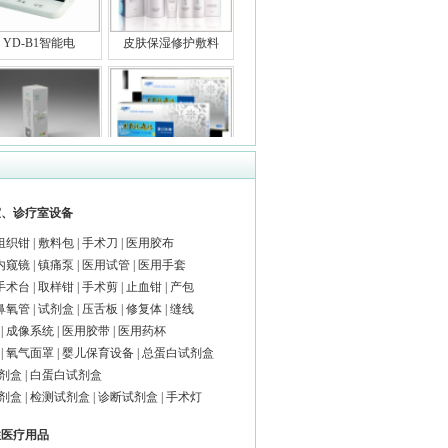
YD-B1智能电
皮肤保湿修护敷料
聚乙二醇护创
关节疏痛贴
室、诊疗室设备
组织钳
|
敷料包
|
手术刀
|
医用胶布
内窥镜
|
镇痛泵
|
医用试管
|
医用手套
医用分子筛制氧机
医用硅酮凝胶膏
手术台
|
取样钳
|
手术剪
|
止血钳
|
产包
鼻氧管
|
试剂盒
|
压舌板
|
修复体
|
缝线
|
成像系统
|
医用胶带
|
医用药杯
|
氧气面罩
|
婴儿保育设备
|
总蛋白试剂盒
剂盒
|
白蛋白试剂盒
剂盒
|
检测试剂盒
|
诊断试剂盒
|
手术灯
HZ活性碳纤维敷料
敷料固定
性医疗用品