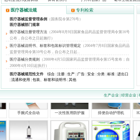
医疗器械法规
专利检索
医疗器械监督管理条例
（国务院令第276号）
医疗器械部门规章
医疗器械注册管理方法
（2004年8月9日国家食品药品监督管理局令第16号
公布，自公布之日起施行）
医疗器械说明书、标签和包装标识管理规定
（2004年7月8日国家食品药品
监督管理局令第10号公布，自公布之日起...
医疗器械分类规则
（2000年4月5日国家药品监督管理局令第15号发布；自
红外线测温仪
LED手术无影
抑菌性鼻腔喷雾器
2000年4月10日起执行）
医疗器械规范性文件
综合
|
注册
|
生产
|
广告
|
安全
|
分类
|
标准
|
进出口
|
流通和使用
|
包装、标签和说明书
|
其他
生产企业
|
经营企业
|
手腕式全自动
一次性医用防护服
排便自动护理机