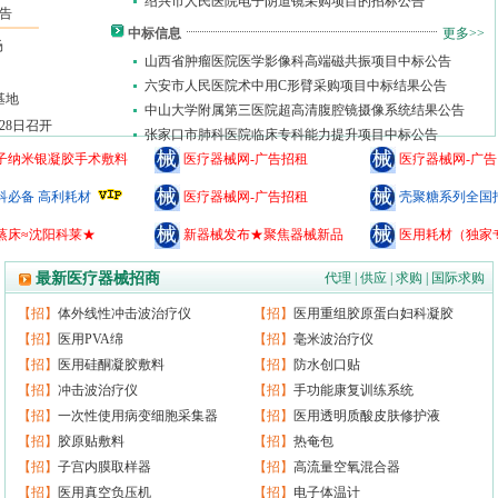
绍兴市人民医院电子阴道镜采购项目的招标公告
告
中标信息
更多>>
场
山西省肿瘤医院医学影像科高端磁共振项目中标公告
六安市人民医院术中用C形臂采购项目中标结果公告
基地
中山大学附属第三医院超高清腹腔镜摄像系统结果公告
28日召开
张家口市肺科医院临床专科能力提升项目中标公告
子纳米银凝胶手术敷料
医疗器械网-广告招租
医疗器械网-广
科必备 高利耗材
医疗器械网-广告招租
壳聚糖系列全国
蒸床≈沈阳科莱★
新器械发布★聚焦器械新品
医用耗材（独家
最新医疗器械招商
代理
|
供应
|
求购
|
国际求购
【招】
体外线性冲击波治疗仪
【招】
医用重组胶原蛋白妇科凝胶
【招】
医用PVA绵
【招】
毫米波治疗仪
【招】
医用硅酮凝胶敷料
【招】
防水创口贴
【招】
冲击波治疗仪
【招】
手功能康复训练系统
【招】
一次性使用病变细胞采集器
【招】
医用透明质酸皮肤修护液
【招】
胶原贴敷料
【招】
热奄包
【招】
子宫内膜取样器
【招】
高流量空氧混合器
【招】
医用真空负压机
【招】
电子体温计