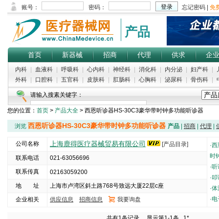
产品
首页
新器械
招商
代理
供求
企
内科
|
血液科
|
呼吸科
|
心内科
|
神经科
|
消化科
|
内分泌
|
妇产科
|
外科
|
口腔科
|
五官科
|
皮肤科
|
肛肠科
|
心胸科
|
泌尿科
|
骨伤科
|
请输入搜素关键字：
您的位置：
首页
>
产品大全
> 西恩听诊器HS-30C3豪华带时钟多功能听诊器
西恩听诊器HS-30C3豪华带时钟多功能听诊器
浏览
产品
|
招商
|
代理
|
上海鹿得医疗器械贸易有限公司
公司名称
[产品目录]
·
西
时
联系电话
021-63056696
·
听
联系传真
02163059200
·
叩
地 址
上海市卢湾区斜土路768号致远大厦22层c座
·
体
·
电
企业相关
供应信息
招商信息
我要询盘
5000
共有1条记录， 显示第1-1条
1*