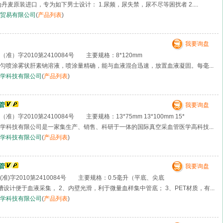
丹麦原装进口，专为如下男士设计： 1.尿频，尿失禁，尿不尽等困扰者 2....
贸易有限公司
(
产品列表
)
我要询盘
准）字2010第2410084号 主要规格：8*120mm
匀喷涂雾状肝素钠溶液，喷涂量精确，能与血液混合迅速，放置血液凝固。每毫...
学科技有限公司
(
产品列表
)
管
我要询盘
）字2010第2410084号 主要规格：13*75mm 13*100mm 15*
学科技有限公司是一家集生产、销售、科研于一体的国际真空采血管医学高科技...
学科技有限公司
(
产品列表
)
管
我要询盘
准)字2010第2410084号 主要规格：0.5毫升（平底、尖底
设计便于血液采集， 2、内壁光滑，利于微量血样集中管底； 3、PET材质，有...
学科技有限公司
(
产品列表
)