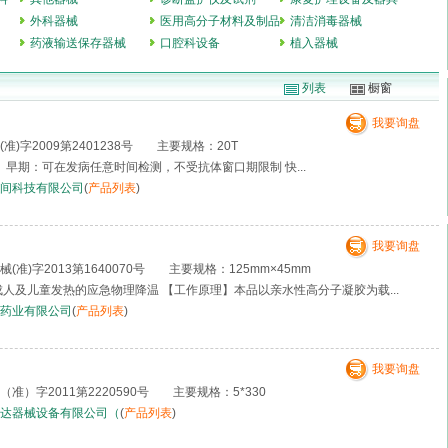
外科器械
医用高分子材料及制品
清洁消毒器械
药液输送保存器械
口腔科设备
植入器械
列表
橱窗
我要询盘
)字2009第2401238号 主要规格：20T
 早期：可在发病任意时间检测，不受抗体窗口期限制 快...
间科技有限公司
(
产品列表
)
我要询盘
准)字2013第1640070号 主要规格：125mm×45mm
成人及儿童发热的应急物理降温 【工作原理】本品以亲水性高分子凝胶为载...
药业有限公司
(
产品列表
)
我要询盘
准）字2011第2220590号 主要规格：5*330
达器械设备有限公司（
(
产品列表
)