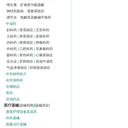
维生素、矿物质与氨基酸
神经和肌肉、骨骼系统药
调节水、电解质及酸碱平衡药
·
中成药
妇科药
|
肾系病症
|
五官科药
儿科药
|
肺系病症
|
皮肤科药
内科药
|
脾胃病症
|
肿瘤科药
外科药
|
口腔科药
|
耳鼻喉科药
眼科药
|
骨伤科药
|
心脑系病症
实火证
|
肝胆病症
|
其他中成药
气血津液病症
|
经络肢体病症
·
中药材和饮片
·
化学原料药
·
生物制品
·
兽药
·
其他药品
医疗器械
[
器械招商
][
器械供应
]
·
康复护理设备及器具
·
外科器械
·
能量治疗器械