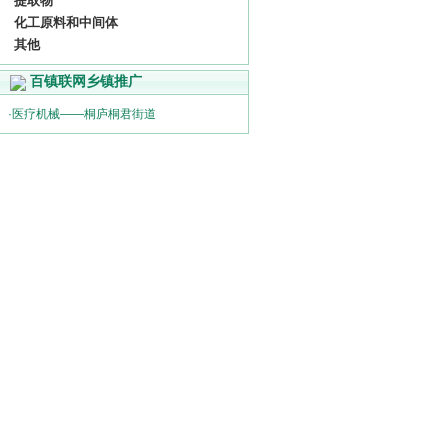
提取物
化工原料和中间体
其他
百镇联网乡镇推广
·
医疗机械——桐庐桐君街道