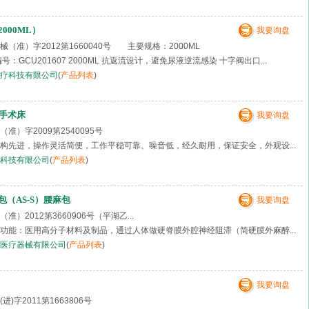
000ML）
我要询盘
（准）字2012第1660040号 主要规格：2000ML
编号：GCU201607 2000ML 抗返流设计，避免尿液逆流感染 十字阀出口...
疗科技有限公司
(
产品列表
)
科手术床
我要询盘
准）字2009第2540095号
构先进，操作灵活简便，工作平稳可靠、噪音低，经久耐用，保证安全，外观设...
科技有限公司
(
产品列表
)
（AS-S）腰麻包
我要询盘
准）2012第3660906号（平湖乙...
功能：医用高分子材料及制品，通过人体做硬脊膜外腔神经阻滞（简硬膜外麻醉...
医疗器械有限公司
(
产品列表
)
我要询盘
进)字2011第1663806号