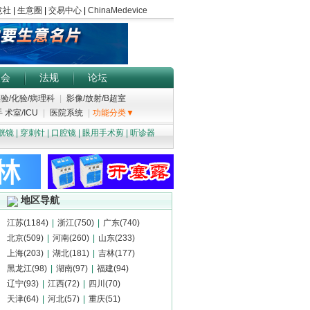
展会
法规
论坛
验/化验/病理科
|
影像/放射/B超室
 术室/ICU
|
医院系统
|
功能分类▼
胱镜
|
穿刺针
|
口腔镜
|
眼用手术剪
|
听诊器
地区导航
江苏(1184)
|
浙江(750)
|
广东(740)
北京(509)
|
河南(260)
|
山东(233)
上海(203)
|
湖北(181)
|
吉林(177)
黑龙江(98)
|
湖南(97)
|
福建(94)
辽宁(93)
|
江西(72)
|
四川(70)
天津(64)
|
河北(57)
|
重庆(51)