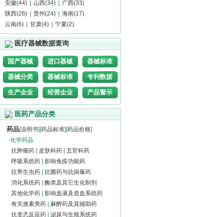
安徽(44)
|
山西(34)
|
广西(33)
陕西(26)
|
贵州(24)
|
海南(17)
云南(6)
|
甘肃(4)
|
宁夏(2)
医疗器械数据查询
国产器械
进口器械
器械标准
器械分类
器械标准
专利数据
生产企业
经营企业
产品警示
医药产品分类
药品
[
说明书
][
药品标准
][
药品价格
]
·
化学药品
抗肿瘤药
|
皮肤科药
|
五官科药
呼吸系统药
|
影响免疫功能药
抗寄生虫药
|
抗菌药与抗病毒药
消化系统药
|
酶类及其它生化制剂
其他化学药
|
影响血液及造血系统药
有关激素类药
|
麻醉药及其辅助药
抗变态反应药
|
泌尿与生殖系统药