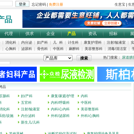
产品
代理
供求
企业
产品
资讯
招标
科
|
消化科
|
内分泌
|
妇产科
|
儿 科
|
计生科
|
康复护理科
|
注射/输液室
|
实
科
|
心胸科
|
泌尿科
|
骨伤科
|
中医科
|
麻醉科
|
美容整形科
|
消毒/清洁室
|
手
热门搜索：
尿道膀
拷品
/肛肠科
妇/产科
康复/家庭/护理
内科
科
五官科
内科/呼吸科
中医科
/消化科
注射/输液室
内科/心内科
美容整形科
系统/设施
内分泌科
外科/泌尿科
外科/心胸科
科
新生儿/儿科
料
其他器械
诊断监护仪及试剂
康复护理设备及器具