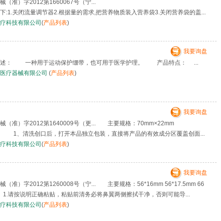
（准）字2012第1660067号（宁...
:1.关闭流量调节器2.根据量的需求,把营养物质装入营养袋3.关闭营养袋的盖...
疗科技有限公司
(
产品列表
)
我要询盘
述： 一种用于运动保护绷带，也可用于医学护理。 产品特点： ...
帮医疗器械有限公司
(
产品列表
)
我要询盘
准）字2012第1640009号（更... 主要规格：70mm×22mm
 1、清洗创口后，打开本品独立包装，直接将产品的有效成分区覆盖创面...
疗科技有限公司
(
产品列表
)
我要询盘
）字2012第1260008号（宁... 主要规格：56*16mm 56*17.5mm 66
 1.请按说明正确粘贴，粘贴前清务必将鼻翼两侧擦拭干净，否则可能导...
疗科技有限公司
(
产品列表
)