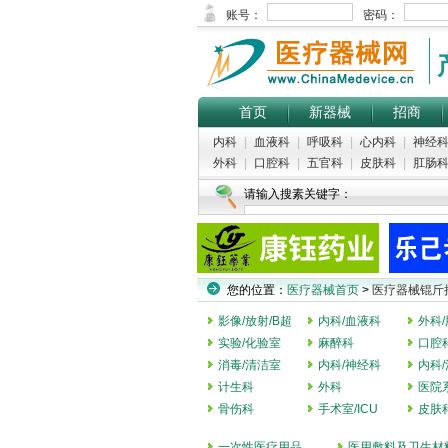
首页
新器械
招商
内科
|
血液科
|
呼吸科
|
心内科
|
神经
外科
|
口腔科
|
五官科
|
皮肤科
|
肛肠
请输入搜素关键字：
您的位置：
医疗器械首页
>
医疗器械锟斤
影像/放射/B超
内科/血液科
外科
实验/化验室
麻醉科
口腔
消毒/清洁室
内科/神经科
内科
计生科
外科
医院
骨伤科
手术室/ICU
皮肤
一次性医疗用品
医用敷料及卫生材