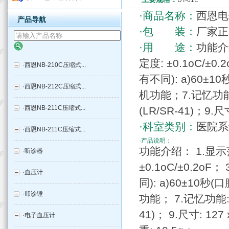
DT-01E
·商品名称：
西恩电
产品导航
·包 装：
厂家正
·用 途：
功能介绍
定度: ±0.1oC/±
·
西恩NB-210C压缩式...
有不同): a)60±1
·
西恩NB-212C压缩式...
机功能；7.记忆功能
·
西恩NB-211C压缩式...
(LR/SR-41)；9.尺
·科室类别：
医院系
·
西恩NB-211C压缩式...
·产品说明：
功能介绍： 1.显示范围:
·
听诊器
±0.1oC/±0.2o
·
血压计
同): a)60±10秒
·
叩诊锤
功能； 7.记忆功能:
41)； 9.尺寸: 127
·
电子血压计