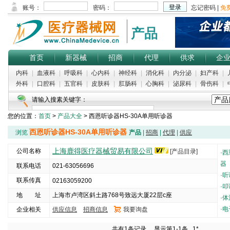
产品
首页
新器械
招商
代理
供求
企
内科
|
血液科
|
呼吸科
|
心内科
|
神经科
|
消化科
|
内分泌
|
妇产科
|
外科
|
口腔科
|
五官科
|
皮肤科
|
肛肠科
|
心胸科
|
泌尿科
|
骨伤科
|
请输入搜素关键字：
您的位置：
首页
>
产品大全
> 西恩听诊器HS-30A单用听诊器
西恩听诊器HS-30A单用听诊器
浏览
产品
|
招商
|
代理
|
供应
上海鹿得医疗器械贸易有限公司
公司名称
[产品目录]
·
西
器
联系电话
021-63056696
·
听
联系传真
02163059200
·
叩
地 址
上海市卢湾区斜土路768号致远大厦22层c座
·
体
·
电
企业相关
供应信息
招商信息
我要询盘
5000
共有1条记录， 显示第1-1条
1*