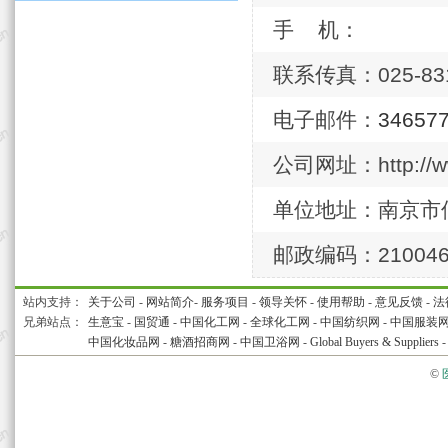
手 机：
联系传真：025-831
电子邮件：
34657
公司网址：http://ww
单位地址：南京市
邮政编码：21004
站内支持：
关于公司
-
网站简介
-
服务项目
-
领导关怀
-
使用帮助
-
意见反馈
-
法
兄弟站点：
生意宝
-
国贸通
-
中国化工网
-
全球化工网
-
中国纺织网
-
中国服装
中国化妆品网
-
糖酒招商网
-
中国卫浴网
-
Global Buyers & Suppliers
©