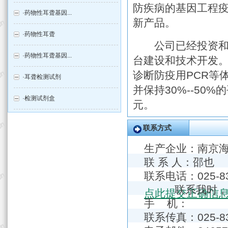
防疾病的基因工程疫
·
药物性耳聋基因...
新产品。
·
药物性耳聋
公司已经投资和计划
·
药物性耳聋基因...
台建设和技术开发
诊断防疫用PCR等体
·
耳聋检测试剂
并保持30%--50
·
检测试剂盒
元。
联系方式
生产企业：
南京
联 系 人：邵也
联系电话：025
联系我时，
点此提交正确信
手 机：
联系传真：025-83