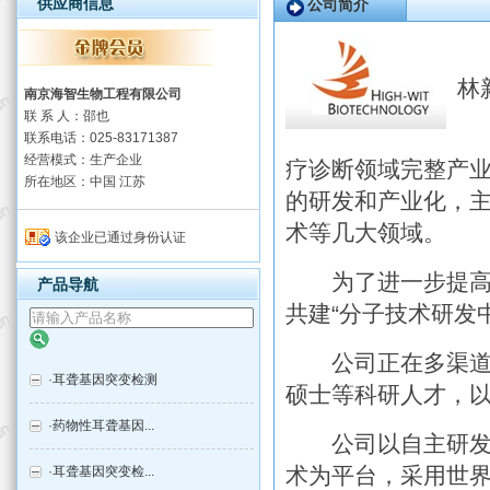
供应商信息
公司简介
南
林
南京海智生物工程有限公司
联 系 人：邵也
公
联系电话：025-83171387
经营模式：生产企业
疗诊断领域完整产
所在地区：中国 江苏
的研发和产业化，
术等几大领域。
该企业已通过身份认证
为了进一步提高研
产品导航
共建“分子技术研发
公司正在多渠道吸
·
耳聋基因突变检测
硕士等科研人才，
·
药物性耳聋基因...
公司以自主研发为
术为平台，采用世
·
耳聋基因突变检...