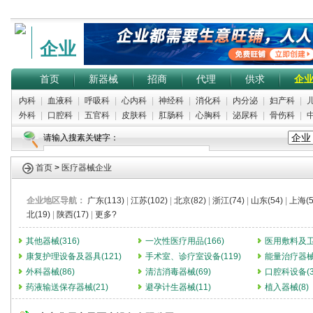
企业
首页
新器械
招商
代理
供求
企
内科
|
血液科
|
呼吸科
|
心内科
|
神经科
|
消化科
|
内分泌
|
妇产科
|
外科
|
口腔科
|
五官科
|
皮肤科
|
肛肠科
|
心胸科
|
泌尿科
|
骨伤科
|
请输入搜素关键字：
首页
>
医疗器械企业
企业地区导航：
广东(113)
|
江苏(102)
|
北京(82)
|
浙江(74)
|
山东(54)
|
上海(5
北(19)
|
陕西(17)
|
更多?
其他器械(316)
一次性医疗用品(166)
医用敷料及卫生
康复护理设备及器具(121)
手术室、诊疗室设备(119)
能量治疗器械(
外科器械(86)
清洁消毒器械(69)
口腔科设备(3
药液输送保存器械(21)
避孕计生器械(11)
植入器械(8)