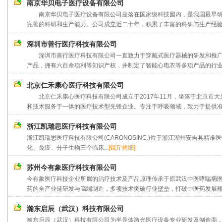
南京华贝电子医疗设备有限公司
南京华贝电子医疗设备有限公司座落在国家级科技园内，是我国最早研
完善的科研和生产能力。公司成立近二十年，积累了丰富的科研与生产经验，
深圳市善行医疗科技有限公司
深圳市善行医疗科技有限公司一直致力于穿戴式医疗器械的研发和推广
产品，拥有六百余项利等知识产权，并制定了智能心电衣等多项产品的行业(团体
北京仁禾康心医疗科技有限公司
北京仁禾康心医疗科技有限公司成立于2017年11月，坐落于北京市大
和技术服务于一体的医疗技术型先锋企业。专注于呼吸领域，致力于提供准确
浙江凯瑞思医疗科技有限公司
浙江凯瑞思医疗科技有限公司(CARONOSINC.)位于浙江湖州安吉县精
化、免疫、分子生物三个临床...
[锟斤拷细]
苏州今有象医疗科技有限公司
今有象医疗科技企业所属的治疗技术及产品原理传承于原武汉中医哮喘病
药的全产业链研发与高端制造，多项技术突破行业壁垒，打破中医药发展瓶颈
瀚东启辰（武汉）科技有限公司
瀚东启辰（武汉）科技有限公司为半导体激光医疗设备专业研发及制造商