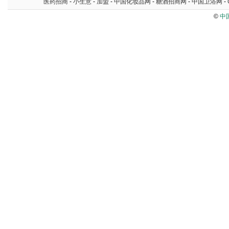
医药招商
-
小生意
-
加盟
-
中国化妆品网
-
糖酒招商网
-
中国卫浴网
-
©
中