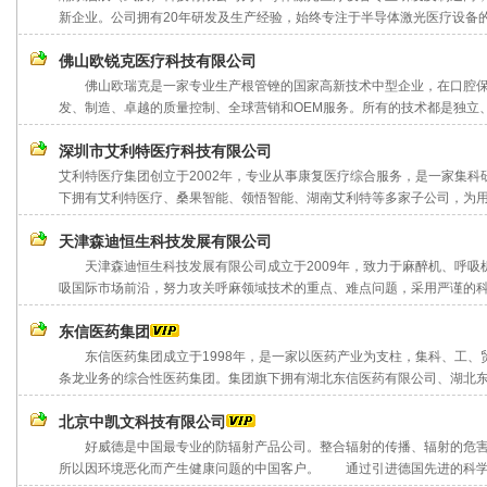
新企业。公司拥有20年研发及生产经验，始终专注于半导体激光医疗设备的研
佛山欧锐克医疗科技有限公司
佛山欧瑞克是一家专业生产根管锉的国家高新技术中型企业，在口腔保
发、制造、卓越的质量控制、全球营销和OEM服务。所有的技术都是独立、稳
深圳市艾利特医疗科技有限公司
艾利特医疗集团创立于2002年，专业从事康复医疗综合服务，是一家集
下拥有艾利特医疗、桑果智能、领悟智能、湖南艾利特等多家子公司，为用户
天津森迪恒生科技发展有限公司
天津森迪恒生科技发展有限公司成立于2009年，致力于麻醉机、呼吸
吸国际市场前沿，努力攻关呼麻领域技术的重点、难点问题，采用严谨的科学
东信医药集团
东信医药集团成立于1998年，是一家以医药产业为支柱，集科、工、
条龙业务的综合性医药集团。集团旗下拥有湖北东信医药有限公司、湖北东信
北京中凯文科技有限公司
好威德是中国最专业的防辐射产品公司。整合辐射的传播、辐射的危害
所以因环境恶化而产生健康问题的中国客户。 通过引进德国先进的科学技