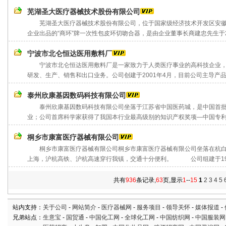
芜湖圣大医疗器械技术股份有限公司
芜湖圣大医疗器械技术股份有限公司，位于国家级经济技术开发区安徽芜
企业出品的“商环”牌一次性包皮环切吻合器，是由企业董事长商建忠先生于200
宁波市北仑恒达医用敷料厂
宁波市北仑恒达医用敷料厂是一家致力于人类医疗事业的高科技企业，
研发、生产、销售和出口业务。公司创建于2001年4月，目前公司主导产品“福
泰州欣康基因数码科技有限公司
泰州欣康基因数码科技有限公司坐落于江苏省中国医药城，是中国首批
业；公司首席科学家获得了我国本行业最高级别的知识产权奖项—中国专利金
桐乡市康富医疗器械有限公司
桐乡市康富医疗器械有限公司桐乡市康富医疗器械有限公司坐落在杭白菊之
上海，沪杭高铁、沪杭高速穿行我镇，交通十分便利。 公司组建于1993
共有
936
条记录,
63
页,显示
1
--
15
1
2
3
4
5
站内支持：
关于公司
-
网站简介
-
医疗器械网
-
服务项目
-
领导关怀
-
媒体报道
-
兄弟站点：
生意宝
-
国贸通
-
中国化工网
-
全球化工网
-
中国纺织网
-
中国服装网