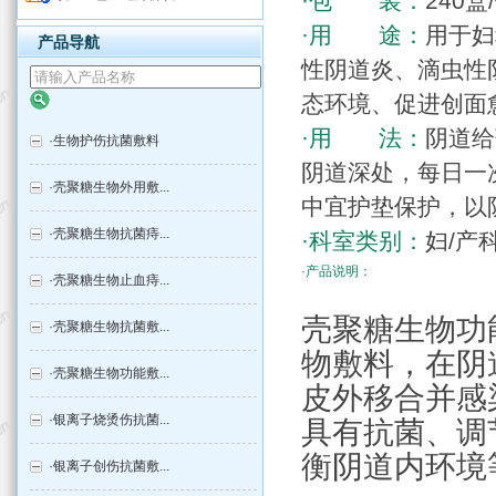
·包 装：
240盒
·用 途：
用于妇
产品导航
性阴道炎、滴虫性
态环境、促进创面
·用 法：
阴道给
·
生物护伤抗菌敷料
阴道深处，每日一
·
壳聚糖生物外用敷...
中宜护垫保护，以
·
壳聚糖生物抗菌痔...
·科室类别：
妇/产
·产品说明：
·
壳聚糖生物止血痔...
壳聚糖生物功
·
壳聚糖生物抗菌敷...
物敷料，在阴
·
壳聚糖生物功能敷...
皮外移合并感
·
银离子烧烫伤抗菌...
具有抗菌、调
衡阴道内环境
·
银离子创伤抗菌敷...