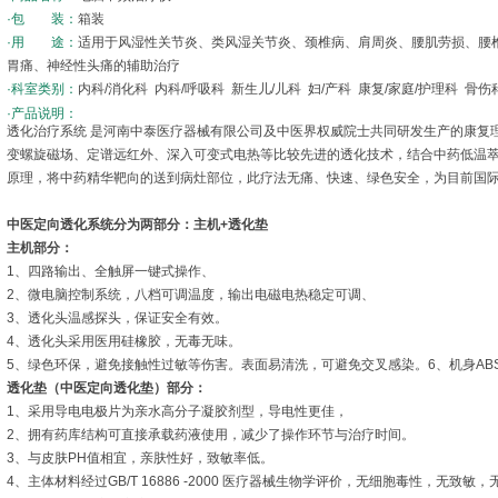
·包 装：
箱装
·用 途：
适用于风湿性关节炎、类风湿关节炎、颈椎病、肩周炎、腰肌劳损、腰
胃痛、神经性头痛的辅助治疗
·科室类别：
内科/消化科 内科/呼吸科 新生儿/儿科 妇/产科 康复/家庭/护理科 骨伤
·产品说明：
透化治疗系统 是河南中泰医疗器械有限公司及中医界权威院士共同研发生产的康复
变螺旋磁场、定谱远红外、深入可变式电热等比较先进的透化技术，结合中药低温
原理，将中药精华靶向的送到病灶部位，此疗法无痛、快速、绿色安全，为目前国
中医定向透化系统分为两部分：主机
+
透化垫
主机部分：
1、四路输出、全触屏一键式操作、
2、微电脑控制系统，八档可调温度，输出电磁电热稳定可调、
3、透化头温感探头，保证安全有效。
4、透化头采用医用硅橡胶，无毒无味。
5、绿色环保，避免接触性过敏等伤害。表面易清洗，可避免交叉感染。6、机身AB
透化垫（中医定向透化垫）部分：
1、采用导电电极片为亲水高分子凝胶剂型，导电性更佳，
2、拥有药库结构可直接承载药液使用，减少了操作环节与治疗时间。
3、与皮肤PH值相宜，亲肤性好，致敏率低。
4、主体材料经过GB/T 16886 -2000 医疗器械生物学评价，无细胞毒性，无致敏