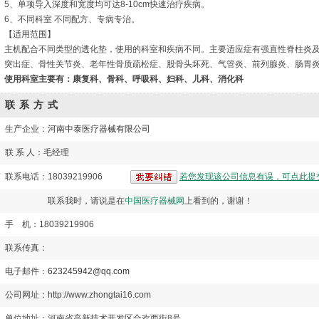
5、单项导入深度和宽度均可达8-10cm快速治疗疾病。
6、不同科室 不同配方、专病专治。
【适用范围】
主机配合不同类型的透化垫，使用的科室和疾病不同。主要适应症有强直性脊柱炎
突出症、骨性关节炎、老年性骨质疏松症、股骨头坏死、气管炎、前列腺炎、肠胃
使用科室主要有：康复科、骨科、呼吸科、妇科、儿科、消化科
联系方式
生产企业：
河南中泰医疗器械有限公司
联 系 人：毛经理
联系电话：18039219906
若您发现该公司信息有误，可点此提
联系我时，请说是在
中国医疗器械网
上看到的，谢谢！
手 机：18039219906
联系传真：
电子邮件：
623245942@qq.com
公司网址：http://www.zhongtai16.com
单位地址：河南省高新技术开发区合欢西街8号