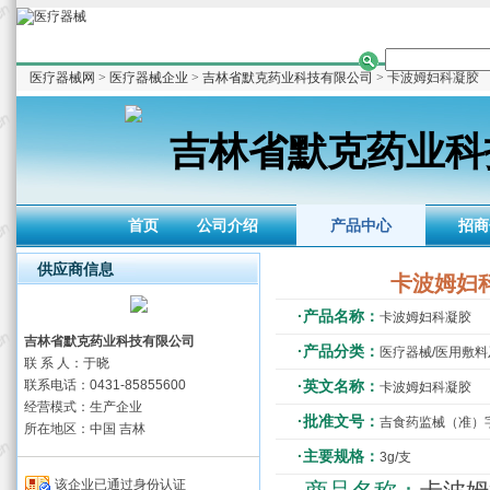
医疗器械网
>
医疗器械企业
>
吉林省默克药业科技有限公司
> 卡波姆妇科凝胶
吉林省默克药业科
首页
公司介绍
产品中心
招商
供应商信息
卡波姆妇
·产品名称：
卡波姆妇科凝胶
吉林省默克药业科技有限公司
·产品分类：
医疗器械/医用敷
联 系 人：于晓
联系电话：0431-85855600
·英文名称：
卡波姆妇科凝胶
经营模式：生产企业
·批准文号：
吉食药监械（准）字2
所在地区：中国 吉林
·主要规格：
3g/支
该企业已通过身份认证