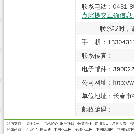
联系电话：0431
点此提交正确信息
联系我时，
手 机：1330431
联系传真：
电子邮件：
39002
公司网址：http://ww
单位地址：长春市
邮政编码：
站内支持：
关于公司
-
网站简介
-
服务项目
-
领导关怀
-
使用帮助
-
意见反馈
-
法
兄弟站点：
生意宝
-
国贸通
-
中国化工网
-
全球化工网
-
中国纺织网
-
中国服装