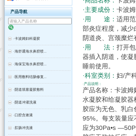
·商品名称：
卡波姆
·主要成份：
卡波姆
产品导航
·用 途：
适用范
部炎症程度，减少
阴道炎、宫颈糜烂
·
卡波姆妇科凝胶
·用 法：
打开包
·
海舒通海水鼻腔喷...
器插入阴道，使凝
·
海保宝海水鼻腔喷...
睡前使用。
·科室类别：
妇/产
·
医用敷料结肠修复...
·产品说明：
产品名称：卡波姆
·
阴道填塞凝胶敷料
水凝胶和给凝胶器
·
阴道冲灌洗液
胶应为无色、乳白
·
口腔含漱液
95%。每支装量应不
应为30Pa•s —
·
肛肠冲洗液