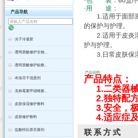
·包 装：
60盒/
·用 途：
产品导航
1.适用于面部激
的保护与护理。
2.适用于皮炎湿
·
光子冷凝胶
护与护理。
·
透明质酸修护生物...
3.日常皮肤保
·
透明质酸修护贴敷...
·产品说明：
产品特点：
·
布洛芬干混悬剂
1.二类器械
·
克林霉素甲硝唑搽...
2.独特配方
·
皮肤保湿修护敷料
3.安全，极
4.适应症
·
皮肤修护敷料
·
盐酸特比萘芬搽剂
联系方式