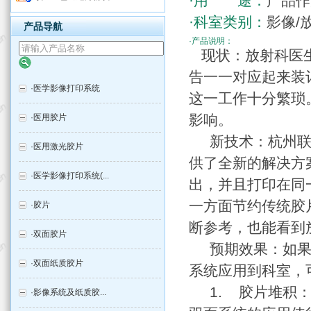
·用 途：
产品作
·科室类别：
影像/
产品导航
·产品说明：
现状：放射科医生
告一一对应起来装
·
医学影像打印系统
这一工作十分繁琐
影响。
·
医用胶片
新技术：杭州联众
·
医用激光胶片
供了全新的解决方
·
医学影像打印系统(...
出，并且打印在同
一方面节约传统胶
·
胶片
断参考，也能看到
·
双面胶片
预期效果：如果将
·
双面纸质胶片
系统应用到科室，
1. 胶片堆积
·
影像系统及纸质胶...