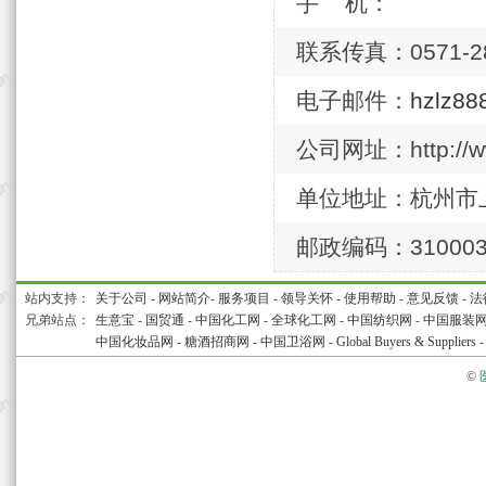
手 机：
联系传真：0571-28
电子邮件：
hzlz8
公司网址：http://ww
单位地址：杭州市上
邮政编码：31000
站内支持：
关于公司
-
网站简介
-
服务项目
-
领导关怀
-
使用帮助
-
意见反馈
-
法
兄弟站点：
生意宝
-
国贸通
-
中国化工网
-
全球化工网
-
中国纺织网
-
中国服装
中国化妆品网
-
糖酒招商网
-
中国卫浴网
-
Global Buyers & Suppliers
©