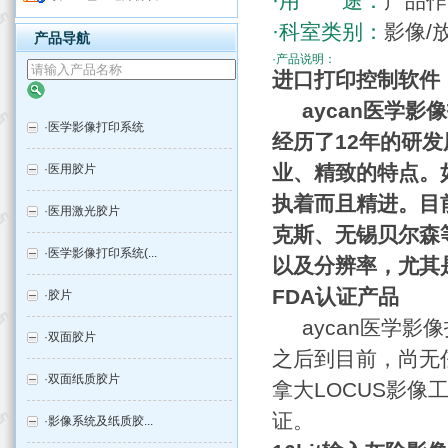
·用 途：
产品作
·科室类别：
影像/
产品导航
·产品说明：
进口打印控制软件
aycan医学影像
·
医学影像打印系统
经历了12年的研
业、精致的特点。如
·
医用胶片
执着而且精进。目
·
医用激光胶片
克斯、无锡贝尔森
·
医学影像打印系统(...
以及分辨率，尤其
FDA认证产品
·
胶片
aycan医学影像
·
双面胶片
之后到目前，尚无
·
双面纸质胶片
拿大LOCUS影像
证。
·
影像系统及纸质胶...