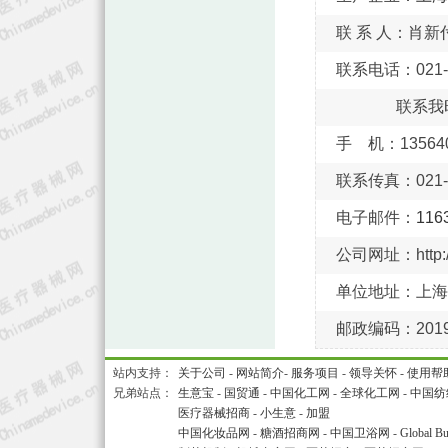
联 系 人：肖新
联系电话：021-5
联系我
手 机：135640
联系传真：021-5
电子邮件：
116
公司网址：http://
单位地址：上海市
邮政编码：2019
站内支持：
关于公司
-
网站简介
-
服务项目
-
领导关怀
-
使用帮
兄弟站点：
生意宝
-
国贸通
-
中国化工网
-
全球化工网
-
中国纺
医疗器械招商
-
小生意
-
加盟
中国化妆品网
-
糖酒招商网
-
中国卫浴网
-
Global Bu