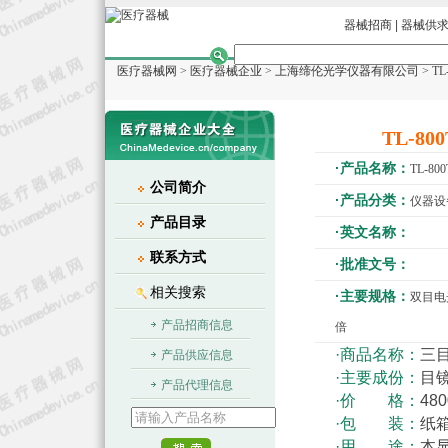
器械招商
|
器械供
医疗器械网
>
医疗器械企业
>
上海缔伦光学仪器有限公司
> T
TL-8
·产品名称：
TL-8
公司简介
·产品分类：
仪器设
产品目录
·英文名称：
联系方式
·批准文号：
相关搜索
·主要规格：
双目电
产品招商信息
倍
·商品名称：
三
产品供应信息
·主要成份：
目
产品代理信息
·价 格：
480
·包 装：
纸
·用 途：
本