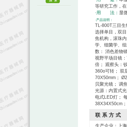
等研究工作，在
·用 法：
显
·产品说明：
TL-800T三
选择单目，双目
焦机构，滚珠内
学、细菌学、组
数： 消色差物镜4
视野平场目镜：W
倍； 观察头：铰
360o可转； 
70X50mm； 
贝聚光镜； 调焦
光源：内置式光源
电式LED灯； 
38X34X50cm
联系方式
生产企业：
上海