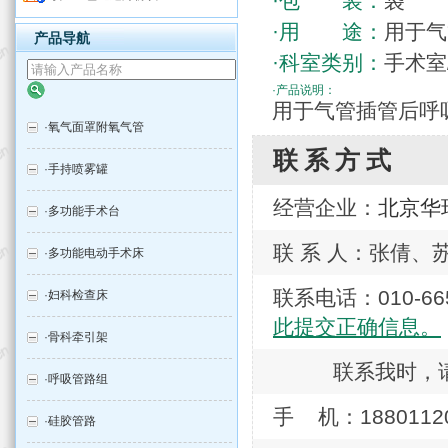
·包 装：
袋
·用 途：
用于气
产品导航
·科室类别：
手术室
·产品说明：
用于气管插管后呼
·
氧气面罩附氧气管
联系方式
·
手持喷雾罐
经营企业：
北京华
·
多功能手术台
联 系 人：张倩、
·
多功能电动手术床
联系电话：010-
·
妇科检查床
此提交正确信息。
·
骨科牵引架
联系我时，
·
呼吸管路组
手 机：18801120
·
硅胶管路