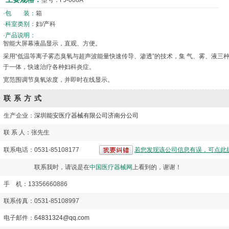
型号：FJ-008A
·包 装：
箱
·科室类别：
妇/产科
·产品说明：
智能大屏幕液晶显示，直观、方便。
采用“低温等离子雾态臭氧与超声波能量快速传导、渗透”的技术，集 气、雾、液三
于一体，快速治疗各种妇科炎症。
宽范围调节臭氧浓度，并即时在线显示。
联系方式
生产企业：
深圳能安医疗器械有限公司济南分公司
联 系 人：张先生
联系电话：0531-85108177
若您发现该公司信息有误，可点此
联系我时，请说是在
中国医疗器械网
上看到的，谢谢！
手 机：13356660886
联系传真：0531-85108997
电子邮件：
64831324@qq.com