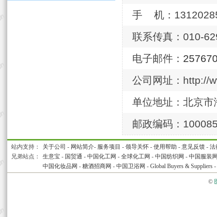
手 机：1312028
联系传真：010-629
电子邮件：
25767
公司网址：http://ww
单位地址：北京市
邮政编码：10008
站内支持：
关于公司
-
网站简介
-
服务项目
-
领导关怀
-
使用帮助
-
意见反馈
-
法
兄弟站点：
生意宝
-
国贸通
-
中国化工网
-
全球化工网
-
中国纺织网
-
中国服装
中国化妆品网
-
糖酒招商网
-
中国卫浴网
-
Global Buyers & Suppliers
©