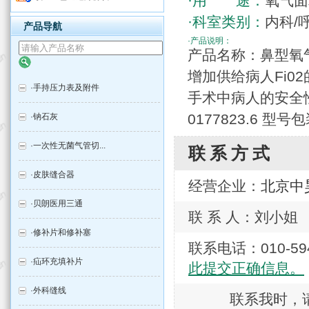
·用 途：
氧气面
·科室类别：
内科/
产品导航
·产品说明：
产品名称：鼻型氧
增加供给病人Fi0
·
手持压力表及附件
手术中病人的安全性
0177823.6 型号
·
钠石灰
·
一次性无菌气管切...
联系方式
·
皮肤缝合器
经营企业：
北京中
·
贝朗医用三通
联 系 人：刘小姐
·
修补片和修补塞
联系电话：010-
·
疝环充填补片
此提交正确信息。
·
外科缝线
联系我时，