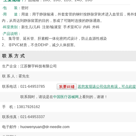
产品规格：18G、20G、22G、24G、26G
·包 装：
密封
·用 途：
用途：用于静脉输液，外套套管的钢针按静脉穿刺术进入血管后，将外
内，从而达到静脉留置的目的，形成了可随时连接的静脉通路。
·科室类别：
新生儿/儿科 注射/输液室 手术室/ICU 内科 外科
·产品说明：
1、 集导管、延长管、肝素帽一体化密闭式设计，防止血源性感染
2、 非PVC材质，不含DEHP，减少人体损害。
联系方式
生产企业：
江苏磐宇科技有限公司
联 系 人：霍先生
联系电话：021-64953785
若您发现该公司信息有误，可点此提
联系我时，请说是在
中国医疗器械网
上看到的，谢谢！
手 机：13817926162
联系传真：021-64953337
电子邮件：
huowenyuan@dr-needle.com