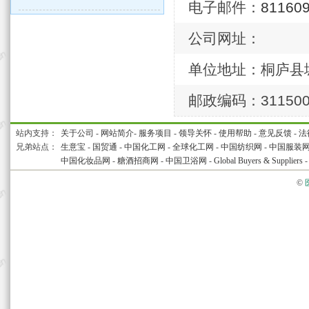
电子邮件：
81160
公司网址：
单位地址：桐庐县城
邮政编码：31150
站内支持：
关于公司
-
网站简介
-
服务项目
-
领导关怀
-
使用帮助
-
意见反馈
-
法
兄弟站点：
生意宝
-
国贸通
-
中国化工网
-
全球化工网
-
中国纺织网
-
中国服装
中国化妆品网
-
糖酒招商网
-
中国卫浴网
-
Global Buyers & Suppliers
©