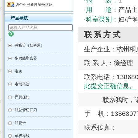
·包 装：
1
该企业已通过身份认证
·用 途：
产品主
产品导航
·科室类别：
妇/产
联系方式
·
冲吸管（妇科用）
生产企业：
杭州桐
·
多功能举宫器
联 系 人：徐经理
·
电钩
联系电话：138
·
电动马达
此提交正确信息。
·
弹簧抓钳
联系我时，
·
胆总管切开刀
手 机：1386807
·
胆管针
联系传真：
·
单极导线