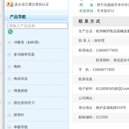
该企业已通过身份认证
·用 途：
用于内窥镜手术中作
·科室类别：
手术室/ICU
产品导航
联系方式
生产企业：
杭州桐庐医达器械设
联 系 人：徐经理
·
冲吸管（妇科用）
联系电话：1386807780
·
多功能举宫器
联系我时，请说是在
·
电钩
手 机：13868077805
·
电动马达
联系传真：
电子邮件：
811609165@QQ.co
·
弹簧抓钳
公司网址：
·
胆总管切开刀
单位地址：桐庐县城南路618号
·
胆管针
邮政编码：311500
·
单极导线