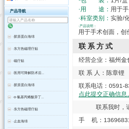
·包 装：
1片/盒
·用 途：
用于手
产品导航
·科室类别：
实验/
·产品说明：
用于手术创面，创
·
胶原蛋白海绵
联系方式
·
东方热磁理疗贴
经营企业：
福州金
·
磁疗贴
联 系 人：陈章锂
·
医用可降解防术后...
联系电话：0591
·
胶原蛋白海绵
点此提交正确信息
·
α-氰基丙烯酸异丁...
联系我时，
·
东方热磁理疗贴
手 机：1369683
·
止血海绵