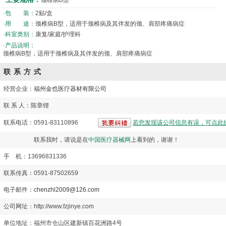
颈椎病B型
·包 装：
2贴/盒
·用 途：
颈椎病B型，适用于颈椎病及其伴发的颈、肩部疼痛病症
·科室类别：
康复/家庭/护理科
·产品说明：
颈椎病B型，适用于颈椎病及其伴发的颈、肩部疼痛病症
联系方式
经营企业：
福州金也医疗器材有限公司
联 系 人：陈章锂
联系电话：0591-83110896
若您发现该公司信息有误，可点此
联系我时，请说是在
中国医疗器械网
上看到的，谢谢！
手 机：13696831336
联系传真：0591-87502659
电子邮件：
chenzhl2009@126.com
公司网址：http://www.fzjinye.com
单位地址：福州市仓山区建新镇百花洲路4号