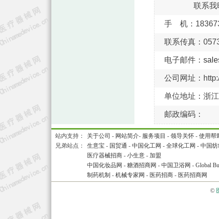
联系我
手 机：183673
联系传真：0573-
电子邮件：
sal
公司网址：http://
单位地址：浙江
邮政编码：
站内支持：
关于公司
-
网站简介
-
服务项目
-
领导关怀
-
使用帮
兄弟站点：
生意宝
-
国贸通
-
中国化工网
-
全球化工网
-
中国纺
医疗器械招商
-
小生意
-
加盟
中国化妆品网
-
糖酒招商网
-
中国卫浴网
-
Global Bu
制药机制
-
机械专家网
-
医药招商
-
医药招商网
©