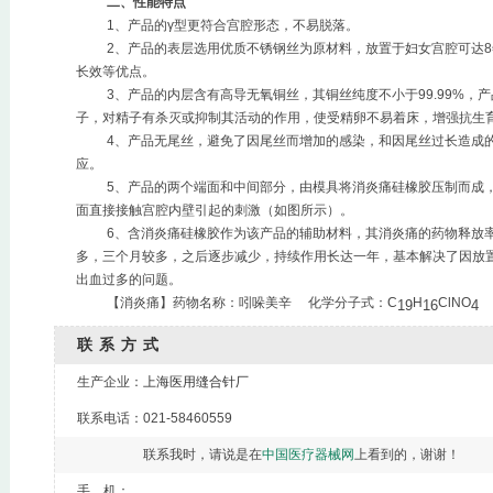
二、性能特点
1、产品的γ型更符合宫腔形态，不易脱落。
2、产品的表层选用优质不锈钢丝为原材料，放置于妇女宫腔可达
长效等优点。
3、产品的内层含有
高导无氧铜丝，其铜丝纯度不小于
99.99%
子，对精子有杀灭或抑制其活动的作用，使受精卵不易着床，增强抗生
4、产品无尾丝，避免了因尾丝而增加的感染，和因尾丝过长造成
应。
5、产品的两个端面和中间部分，由模具将消炎痛硅橡胶压制而成
面直接接触宫腔内壁引起的刺激（如图所示）。
6、含消炎痛硅橡胶作为该产品的辅助材料，其消炎痛的药物释放
多，三个月较多，之后逐步减少，持续作用长达一年，基本解决了因放
出血过多的问题。
【消炎痛】药物名称：吲哚美辛
化学分子式：C
H
ClNO
19
16
4
联系方式
生产企业：
上海医用缝合针厂
联系电话：021-58460559
联系我时，请说是在
中国医疗器械网
上看到的，谢谢！
手 机：