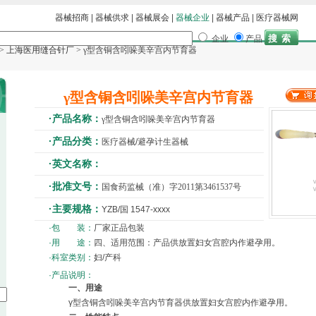
器械招商
|
器械供求
|
器械展会
|
器械企业
|
器械产品
|
医疗器械网
企业
产品
>
上海医用缝合针厂
> γ型含铜含吲哚美辛宫内节育器
γ型含铜含吲哚美辛宫内节育器
·产品名称：
γ型含铜含吲哚美辛宫内节育器
·产品分类：
医疗器械/避孕计生器械
·英文名称：
·批准文号：
国食药监械（准）字2011第3461537号
·主要规格：
YZB/国 1547-xxxx
·包 装：
厂家正品包装
·用 途：
四、适用范围：产品供放置妇女宫腔内作避孕用。
·科室类别：
妇/产科
·产品说明：
一、用途
γ型含铜含吲哚美辛宫内节育器供放置妇女宫腔内作避孕用。