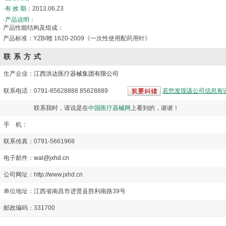
·有 效 期：
2013.06.23
·产品说明：
产品性能结构及组成：
产品标准：YZB/赣 1620-2009《一次性使用配药用针》
联系方式
生产企业：
江西洪达医疗器械集团有限公司
联系电话：0791-85628888 85628889
若您发现该公司信息有
联系我时，请说是在
中国医疗器械网
上看到的，谢谢！
手 机：
联系传真：0791-5661968
电子邮件：
wal@jxhd.cn
公司网址：http://www.jxhd.cn
单位地址：江西省南昌市进贤县胜利南路39号
邮政编码：331700