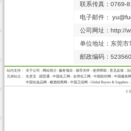
联系传真：0769-81
电子邮件：
yu@fu
公司网址：http://ww
单位地址：东莞市
邮政编码：52356
站内支持：
关于公司
-
网站简介
-
服务项目
-
领导关怀
-
使用帮助
-
意见反馈
-
法
兄弟站点：
生意宝
-
国贸通
-
中国化工网
-
全球化工网
-
中国纺织网
-
中国服装
中国化妆品网
-
糖酒招商网
-
中国卫浴网
-
Global Buyers & Suppliers
©