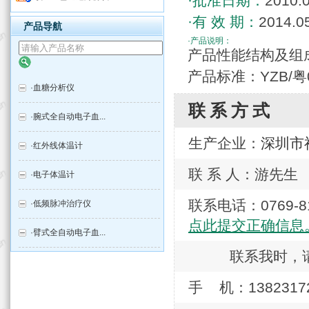
·批准日期：
2010.
·有 效 期：
2014.0
产品导航
·产品说明：
产品性能结构及组
产品标准：YZB/粤
·
血糖分析仪
联系方式
·
腕式全自动电子血...
生产企业：
深圳市
·
红外线体温计
联 系 人：游先生
·
电子体温计
联系电话：0769
·
低频脉冲治疗仪
点此提交正确信息
·
臂式全自动电子血...
联系我时，
手 机：1382317