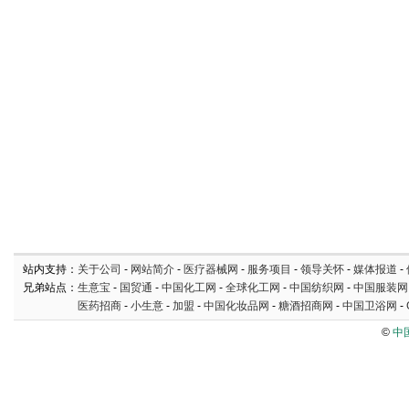
站内支持：
关于公司
-
网站简介
-
医疗器械网
-
服务项目
-
领导关怀
-
媒体报道
-
兄弟站点：
生意宝
-
国贸通
-
中国化工网
-
全球化工网
-
中国纺织网
-
中国服装网
医药招商
-
小生意
-
加盟
-
中国化妆品网
-
糖酒招商网
-
中国卫浴网
-
©
中