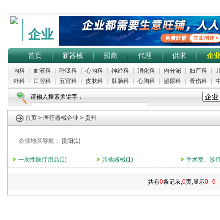
企业
首页
新器械
招商
代理
供求
企
内科
|
血液科
|
呼吸科
|
心内科
|
神经科
|
消化科
|
内分泌
|
妇产科
|
外科
|
口腔科
|
五官科
|
皮肤科
|
肛肠科
|
心胸科
|
泌尿科
|
骨伤科
|
请输入搜素关键字：
首页
>
医疗器械企业
>
贵州
企业地区导航：
贵阳(1)
一次性医疗用品(1)
其他器械(1)
手术室、诊疗
共有
0
条记录,
0
页,显示
0
--
0