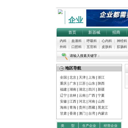
企业
首页
新器械
招商
内科
|
血液科
|
呼吸科
|
心内科
|
神经科
外科
|
口腔科
|
五官科
|
皮肤科
|
肛肠科
请输入搜素关键字：
地区导航
全国
|
北京
|
天津
|
上海
|
浙江
重庆
|
广东
|
江苏
|
山东
|
陕西
福建
|
湖南
|
湖北
|
四川
|
新疆
辽宁
|
吉林
|
云南
|
广西
|
宁夏
安徽
|
江西
|
河北
|
河南
|
山西
海南
|
青海
|
贵州
|
西藏
|
黑龙江
甘肃
|
香港
|
澳门
|
台湾
|
内蒙古
类 型
生产企业
经营企业