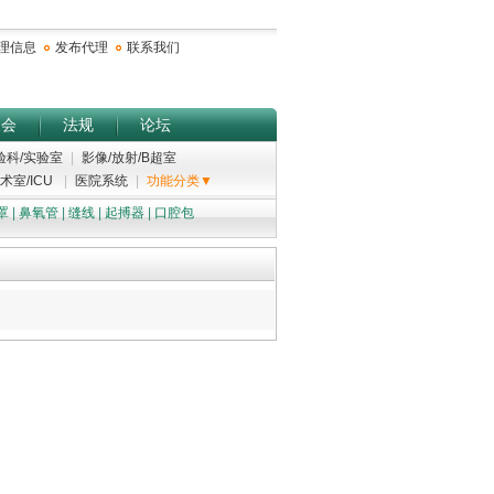
理信息
发布代理
联系我们
展会
法规
论坛
验科/实验室
|
影像/放射/B超室
术室/ICU
|
医院系统
|
功能分类▼
罩
|
鼻氧管
|
缝线
|
起搏器
|
口腔包