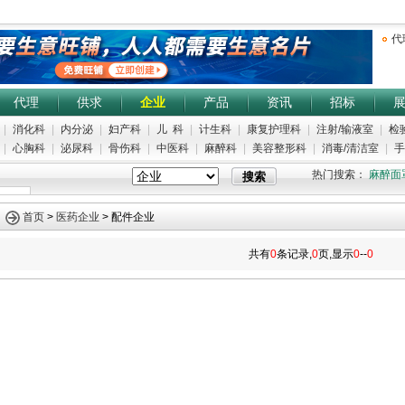
代
代理
供求
企业
产品
资讯
招标
|
消化科
|
内分泌
|
妇产科
|
儿 科
|
计生科
|
康复护理科
|
注射/输液室
|
检
|
心胸科
|
泌尿科
|
骨伤科
|
中医科
|
麻醉科
|
美容整形科
|
消毒/清洁室
|
手
热门搜索：
麻醉面
首页
>
医药企业
> 配件企业
共有
0
条记录,
0
页,显示
0
--
0