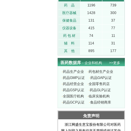
药 品
1196
739
医疗器械
1428
300
保健食品
131
37
仪器设备
415
77
药 包 材
74
11
辅 料
114
31
其 他
895
177
医药数据库
－企业和机构
>>更多
·
药品生产企业
·
药包材生产企业
·
药品GMP认证
·
药品GAP认证
·
药品经营企业
·
全国零售药店
·
药品GSP认证
·
药品GLP认证
·
全国医疗机构
·
临床实验机构
·
药品GCP认证
·
食品经销商库
免责声明
浙江网盛生意宝股份有限公司对医药
网上刊登之所有信息不声明或保证其内