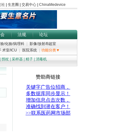
展会
法规
论坛
验/化验/病理科
|
影像/放射/B超室
 术室/ICU
|
医院系统
|
功能分类▼
|
拐杖
|
采样器
|
精子
|
消毒机