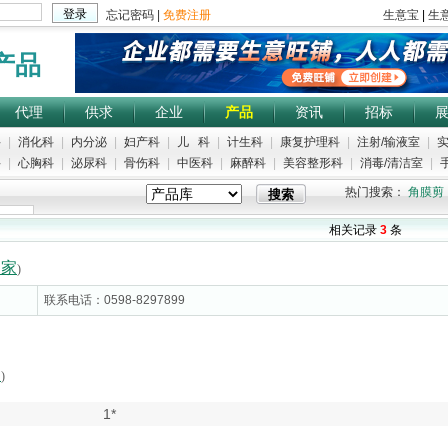
产品
代理
供求
企业
产品
资讯
招标
科
|
消化科
|
内分泌
|
妇产科
|
儿 科
|
计生科
|
康复护理科
|
注射/输液室
|
实
科
|
心胸科
|
泌尿科
|
骨伤科
|
中医科
|
麻醉科
|
美容整形科
|
消毒/清洁室
|
手
热门搜索：
角膜剪
相关记录
3
条
1家
)
联系电话：0598-8297899
家
)
1*