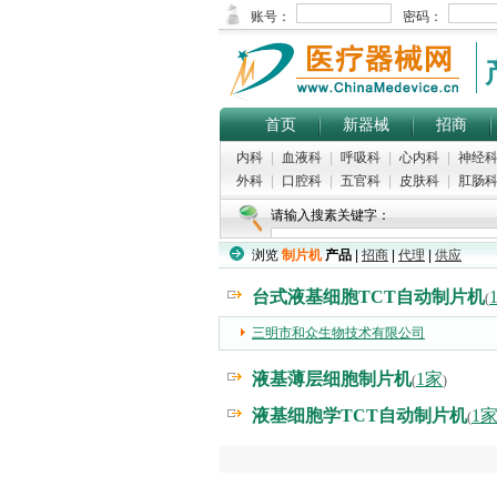
首页
新器械
招商
内科
|
血液科
|
呼吸科
|
心内科
|
神经
外科
|
口腔科
|
五官科
|
皮肤科
|
肛肠
请输入搜素关键字：
浏览
制片机
产品
|
招商
|
代理
|
供应
台式液基细胞TCT自动制片机
(
三明市和众生物技术有限公司
(5000)
液基薄层细胞制片机
1家
(
)
液基细胞学TCT自动制片机
1
(