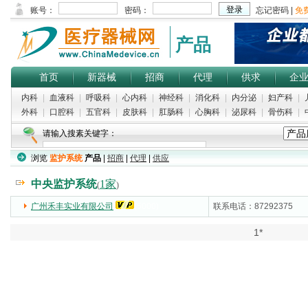
产品
首页
新器械
招商
代理
供求
企
内科
|
血液科
|
呼吸科
|
心内科
|
神经科
|
消化科
|
内分泌
|
妇产科
|
外科
|
口腔科
|
五官科
|
皮肤科
|
肛肠科
|
心胸科
|
泌尿科
|
骨伤科
|
请输入搜素关键字：
浏览
监护系统
产品
|
招商
|
代理
|
供应
中央监护系统
1家
(
)
广州禾丰实业有限公司
(5000)
联系电话：87292375
1*