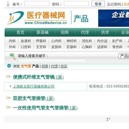
产品
首页
新器械
招商
代理
供求
企
内科
|
血液科
|
呼吸科
|
心内科
|
神经科
|
消化科
|
内分泌
|
妇产科
|
外科
|
口腔科
|
五官科
|
皮肤科
|
肛肠科
|
心胸科
|
泌尿科
|
骨伤科
|
请输入搜素关键字：
浏览
支气管
产品
|
招商
|
代理
|
供应
便携式纤维支气管镜
1家
(
)
上海欧太医疗器械有限公司
(5000)
联系电话：021-5459185
双腔支气管插管
1家
(
)
一次性使用气管支气管插管
1家
(
)
1*