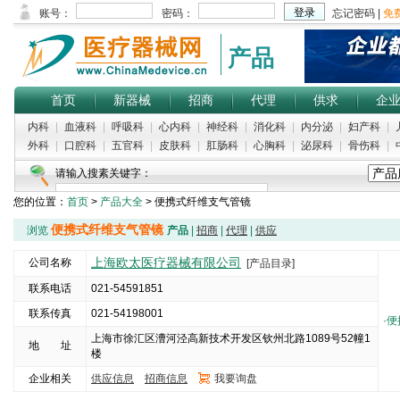
产品
首页
新器械
招商
代理
供求
企
内科
|
血液科
|
呼吸科
|
心内科
|
神经科
|
消化科
|
内分泌
|
妇产科
|
外科
|
口腔科
|
五官科
|
皮肤科
|
肛肠科
|
心胸科
|
泌尿科
|
骨伤科
|
请输入搜素关键字：
您的位置：
首页
>
产品大全
> 便携式纤维支气管镜
便携式纤维支气管镜
浏览
产品
|
招商
|
代理
|
供应
上海欧太医疗器械有限公司
公司名称
[产品目录]
联系电话
021-54591851
联系传真
021-54198001
·
便
上海市徐汇区漕河泾高新技术开发区钦州北路1089号52幢1
地 址
楼
企业相关
供应信息
招商信息
我要询盘
5000