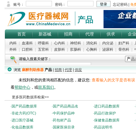
产品
首页
新器械
招商
代理
供求
企
内科
|
血液科
|
呼吸科
|
心内科
|
神经科
|
消化科
|
内分泌
|
妇产科
|
外科
|
口腔科
|
五官科
|
皮肤科
|
肛肠科
|
心胸科
|
泌尿科
|
骨伤科
|
请输入搜素关键字：
浏览
麻醉剂助推器
产品
|
招商
|
代理
|
供应
未找到和您的查询相匹配的信息，建议您:
查看输入的文字是否有误
看
帮助中心
，或
联系我们
。
更多医药数据库检索>>
·
国产药品数据库
·
国产药品商品名
·
进口药品数据库
·
·
非处方药(OTC)
·
中药保护品种
·
药品行政保护
·
·
进口医疗器械
·
药包材产品
·
保健食品数据库
·
·
化妆品数据库
·
国家医保目录
·
药品说明书