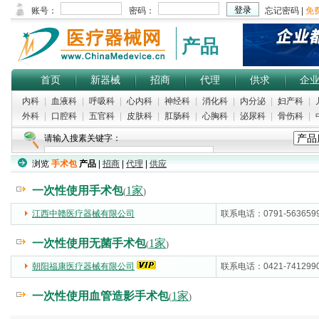
产品
首页
新器械
招商
代理
供求
企
内科
|
血液科
|
呼吸科
|
心内科
|
神经科
|
消化科
|
内分泌
|
妇产科
|
外科
|
口腔科
|
五官科
|
皮肤科
|
肛肠科
|
心胸科
|
泌尿科
|
骨伤科
|
请输入搜素关键字：
浏览
手术包
产品
|
招商
|
代理
|
供应
一次性使用手术包
1家
(
)
江西中赣医疗器械有限公司
(5000)
联系电话：0791-563659
一次性使用无菌手术包
1家
(
)
朝阳福康医疗器械有限公司
(5000)
联系电话：0421-741299
一次性使用血管造影手术包
1家
(
)