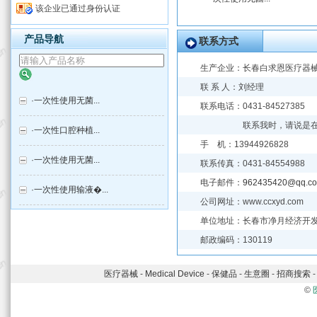
该企业已通过身份认证
产品导航
联系方式
生产企业：
长春白求恩医疗器
联 系 人：刘经理
·
一次性使用无菌...
联系电话：0431-84527
联系我时，请说是
·
一次性口腔种植...
手 机：13944926828
·
一次性使用无菌...
联系传真：0431-84554988
电子邮件：
962435420@qq.c
·
一次性使用输液�...
公司网址：www.ccxyd.com
单位地址：长春市净月经济开
邮政编码：130119
医疗器械
-
Medical Device
-
保健品
-
生意圈
-
招商搜索
©