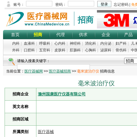
招商
首页
招商
代理
供求
企业
产品
内科
|
血液科
|
呼吸科
|
心内科
|
神经科
|
消化科
|
内分泌
|
妇产科
|
儿 
外科
|
口腔科
|
五官科
|
皮肤科
|
肛肠科
|
心胸科
|
泌尿科
|
骨伤科
|
中
请输入搜素关键字：
当前位置：
医疗器械网
>>
医疗器械招商
>>
毫米波治疗仪
招商信息
毫米波治疗仪
招商企业
滁州国康医疗仪器有限公司
英文名称
招商区域
所属类别
医疗器械