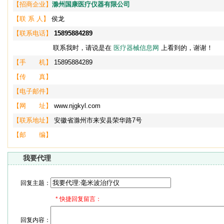
【招商企业】
滁州国康医疗仪器有限公司
【联 系 人】
侯龙
【联系电话】
15895884289
联系我时，请说是在
医疗器械信息网
上看到的，谢谢！
【手 机】
15895884289
【传 真】
【电子邮件】
【网 址】
www.njgkyl.com
【联系地址】
安徽省滁州市来安县荣华路7号
【邮 编】
我要代理
回复主题：
*
快捷回复留言：
回复内容：