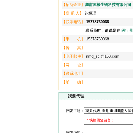
【招商企业】
湖南国械生物科技有限公司
【联 系 人】
苏经理
【联系电话】
15378760068
联系我时，请说是在
医疗器
【手 机】
15378760068
【传 真】
【电子邮件】
nmd_scl@163.com
【网 址】
【联系地址】
【邮 编】
我要代理
回复主题：
*
快捷回复留言：
回复内容：