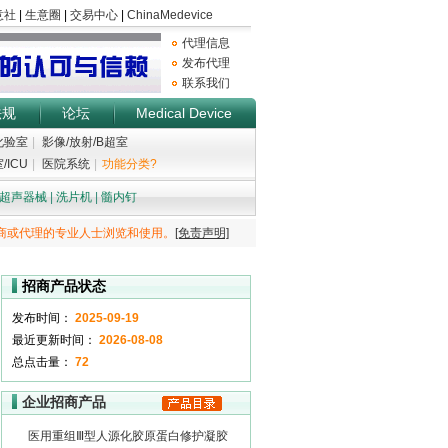
代理信息
发布代理
联系我们
法规
论坛
Medical Device
化验室
|
影像/放射/B超室
/ICU
|
医院系统
|
功能分类?
超声器械
|
洗片机
|
髓内钉
商或代理的专业人士浏览和使用。
[免责声明]
招商产品状态
发布时间：
2025-09-19
最近更新时间：
2026-08-08
总点击量：
72
企业招商产品
医用重组Ⅲ型人源化胶原蛋白修护凝胶