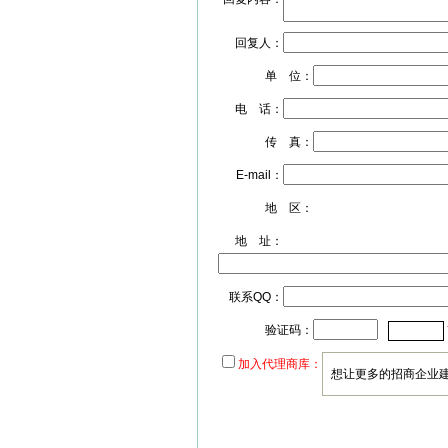
回复人：
单 位：
电 话：
传 真：
E-mail：
地 区：
地 址：
联系QQ：
验证码：
加入代理商库：
想让更多的招商企业