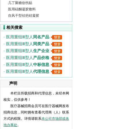
几丁聚糖创伤贴
医用硅酮凝胶敷料
自风干型祛疤硅凝胶
相关搜索
·
医用重组Ⅲ型人
同名产品
·
医用重组Ⅲ型人
同类产品
·
医用重组Ⅲ型人
生产企业
·
医用重组Ⅲ型人
产品价格
·
医用重组Ⅲ型人
中标信息
·
医用重组Ⅲ型人
代理信息
声明
本栏目所载招商和代理信息，未经本网
核实，仅供参考！
医疗器械招商会员可在医疗器械网发布
招商信息，同时拥有查看代理商（人）联系
方式的权限。详情请联系
本公司市场部或各
地办事处
。