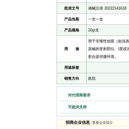
批准文号
湘械注准 20222141618
产品包装
一支一盒
产品规格
20g\支
用于非慢性创面（如浅
用 途
器械的穿刺部位、I度或
愈合提供微环境。
用途标签
销售方向
医院
对代理商要求
可提供支持
招商企业信息
|
查看企业简介