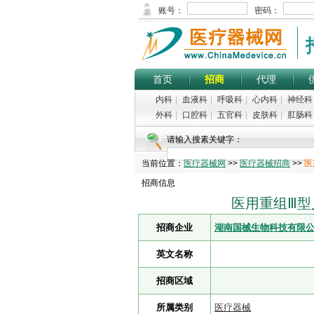
首页
招商
代理
内科
|
血液科
|
呼吸科
|
心内科
|
神经科
外科
|
口腔科
|
五官科
|
皮肤科
|
肛肠科
请输入搜素关键字：
当前位置：
医疗器械网
>>
医疗器械招商
>>
医
招商信息
医用重组Ⅲ型
招商企业
湖南国械生物科技有限
英文名称
招商区域
所属类别
医疗器械