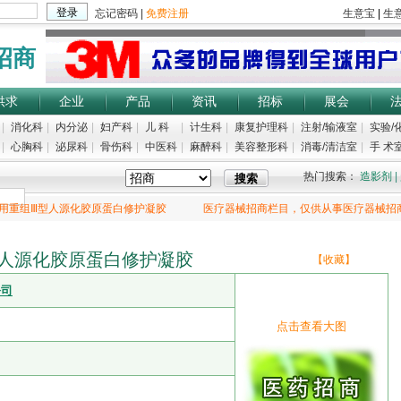
招商
供求
企业
产品
资讯
招标
展会
|
消化科
|
内分泌
|
妇产科
|
儿 科
|
计生科
|
康复护理科
|
注射/输液室
|
实验/
|
心胸科
|
泌尿科
|
骨伤科
|
中医科
|
麻醉科
|
美容整形科
|
消毒/清洁室
|
手 术室
热门搜索：
造影剂
|
用重组Ⅲ型人源化胶原蛋白修护凝胶
医疗器械招商栏目，仅供从事医疗器械招
人源化胶原蛋白修护凝胶
【收藏】
公司
点击查看大图