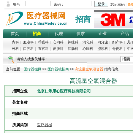
招商
首页
招商
代理
供求
企业
产品
内科
|
血液科
|
呼吸科
|
心内科
|
神经科
|
消化科
|
内分泌
|
妇产科
|
儿 
外科
|
口腔科
|
五官科
|
皮肤科
|
肛肠科
|
心胸科
|
泌尿科
|
骨伤科
|
中
请输入搜素关键字：
当前位置：
医疗器械网
>>
医疗器械招商
>>
高流量空氧混合器
招商信息
高流量空氧混合器
招商企业
北京仁禾康心医疗科技有限公司
英文名称
招商区域
所属类别
医疗器械