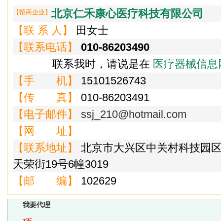
北京仁禾康心医疗科技有限公司
【招商企业】
【联 系 人】
田女士
【联系电话】
010-86203490
联系我时，请说是在
医疗器械信息
【手 机】
15101526743
【传 真】
010-86203491
【电子邮件】
ssj_210@hotmail.com
【网 址】
【联系地址】
北京市大兴区中关村科技园区
天荣街19号6幢3019
【邮 编】
102629
我要代理