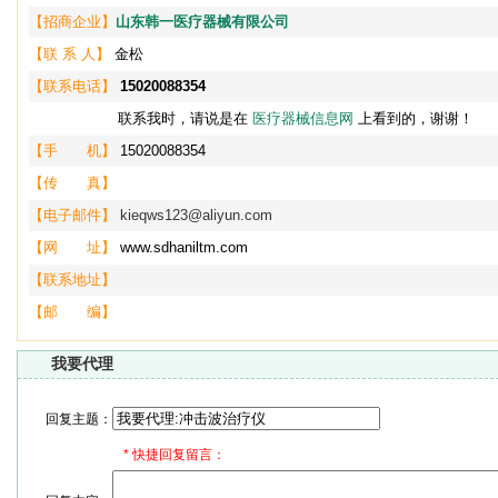
【招商企业】
山东韩一医疗器械有限公司
【联 系 人】
金松
【联系电话】
15020088354
联系我时，请说是在
医疗器械信息网
上看到的，谢谢！
【手 机】
15020088354
【传 真】
【电子邮件】
kieqws123@aliyun.com
【网 址】
www.sdhaniltm.com
【联系地址】
【邮 编】
我要代理
回复主题：
*
快捷回复留言：