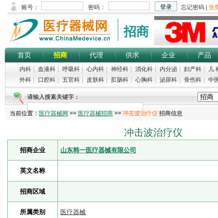
招商
首页
招商
代理
供求
企业
产品
内科
|
血液科
|
呼吸科
|
心内科
|
神经科
|
消化科
|
内分泌
|
妇产科
|
儿 
外科
|
口腔科
|
五官科
|
皮肤科
|
肛肠科
|
心胸科
|
泌尿科
|
骨伤科
|
中
请输入搜素关键字：
当前位置：
医疗器械网
>>
医疗器械招商
>>
冲击波治疗仪
招商信息
冲击波治疗仪
招商企业
山东韩一医疗器械有限公司
英文名称
招商区域
所属类别
医疗器械