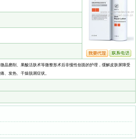
、微晶磨削、果酸活肤术等微整形术后非慢性创面的护理，缓解皮肤屏障受
刺痛、发热、干燥脱屑症状。