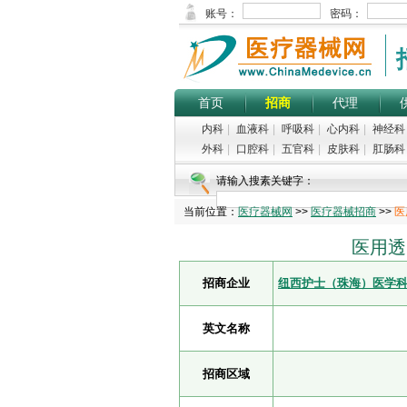
首页
招商
代理
内科
|
血液科
|
呼吸科
|
心内科
|
神经科
外科
|
口腔科
|
五官科
|
皮肤科
|
肛肠科
请输入搜素关键字：
当前位置：
医疗器械网
>>
医疗器械招商
>>
医
医用透
招商企业
纽西护士（珠海）医学
英文名称
招商区域