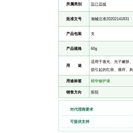
所属类别
医疗器械
批准文号
湘械注准20202141831
产品包装
支
产品规格
60g
适用于激光、光子嫩肤
用 途
损引起的红斑、瘙痒、
用途标签
精华修护液
销售方向
医院
对代理商要求
可提供支持