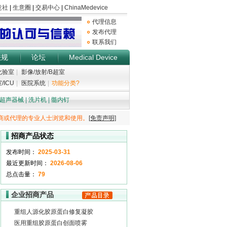
代理信息
发布代理
联系我们
法规
论坛
Medical Device
化验室
|
影像/放射/B超室
/ICU
|
医院系统
|
功能分类?
超声器械
|
洗片机
|
髓内钉
商或代理的专业人士浏览和使用。
[免责声明]
招商产品状态
发布时间：
2025-03-31
最近更新时间：
2026-08-06
总点击量：
79
企业招商产品
重组人源化胶原蛋白修复凝胶
医用重组胶原蛋白创面喷雾