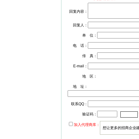
回复内容：
回复人：
单 位：
电 话：
传 真：
E-mail：
地 区：
地 址：
联系QQ：
验证码：
加入代理商库：
想让更多的招商企业