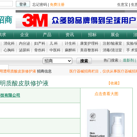
招商
供求
企业
产品
资讯
招标
展会
|
消化科
|
内分泌
|
妇产科
|
儿 科
|
计生科
|
康复护理科
|
注射/输液室
|
实验/
|
心胸科
|
泌尿科
|
骨伤科
|
中医科
|
麻醉科
|
美容整形科
|
消毒/清洁室
|
手 术室
热门搜索：
造影剂
|
用透明质酸皮肤修护液
招商信息
医疗器械招商栏目，仅供从事医疗器械招
明质酸皮肤修护液
【收藏】
点击查看大图
科技有限公司