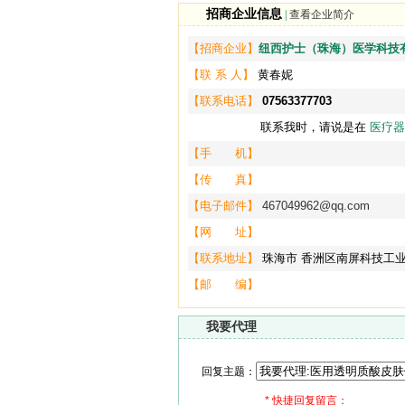
招商企业信息
|
查看企业简介
【招商企业】
纽西护士（珠海）医学科技
【联 系 人】
黄春妮
【联系电话】
07563377703
联系我时，请说是在
医疗器
【手 机】
【传 真】
【电子邮件】
467049962@qq.com
【网 址】
【联系地址】
珠海市 香洲区南屏科技工
【邮 编】
我要代理
回复主题：
*
快捷回复留言：