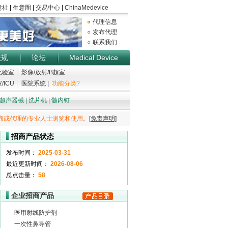
代理信息
发布代理
联系我们
法规
论坛
Medical Device
化验室
|
影像/放射/B超室
/ICU
|
医院系统
|
功能分类?
超声器械
|
洗片机
|
髓内钉
商或代理的专业人士浏览和使用。
[免责声明]
招商产品状态
发布时间：
2025-03-31
最近更新时间：
2026-08-06
总点击量：
58
企业招商产品
医用射线防护剂
一次性鼻导管