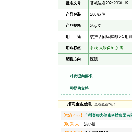
批准文号
晋械注准20242060119
产品包装
200盒/件
产品规格
30g/支
用 途
该产品预防和减轻医用
用途标签
射线
皮肤保护
肿瘤
销售方向
医院
对代理商要求
可提供支持
招商企业信息
|
查看企业简介
【招商企业】
广州赛凌大健康科技集团有
【联 系 人】
洪小姐