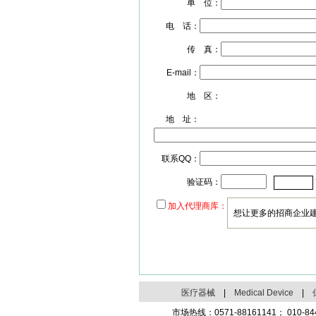
单 位：
电 话：
传 真：
E-mail：
地 区：
地 址：
联系QQ：
验证码：
加入代理商库：
想让更多的招商企业
医疗器械
|
Medical Device
|
市场热线：0571-88161141； 010-8