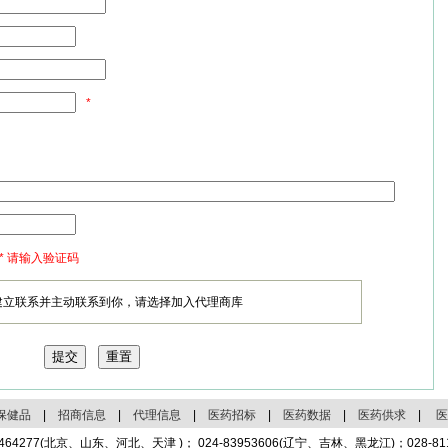
*
* 请输入验证码
建立联系并主动联系到你，请选择加入代理商库
保健品
|
招商信息
|
代理信息
|
医药招标
|
医药数据
|
医药供求
|
医
4464277(北京、山东、河北、天津 )； 024-83953606(辽宁、吉林、黑龙江)；028-8113