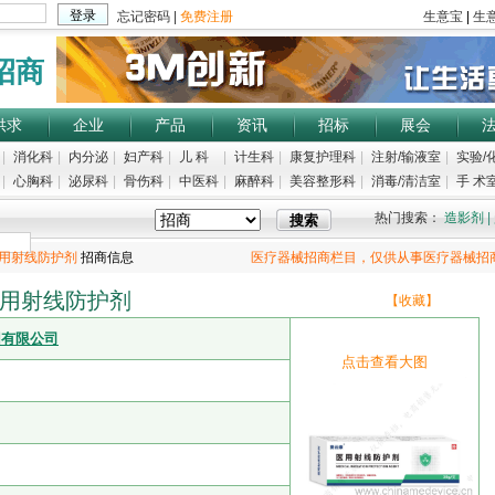
招商
供求
企业
产品
资讯
招标
展会
|
消化科
|
内分泌
|
妇产科
|
儿 科
|
计生科
|
康复护理科
|
注射/输液室
|
实验/
|
心胸科
|
泌尿科
|
骨伤科
|
中医科
|
麻醉科
|
美容整形科
|
消毒/清洁室
|
手 术室
热门搜索：
造影剂
|
用射线防护剂
招商信息
医疗器械招商栏目，仅供从事医疗器械招
用射线防护剂
【收藏】
团有限公司
点击查看大图