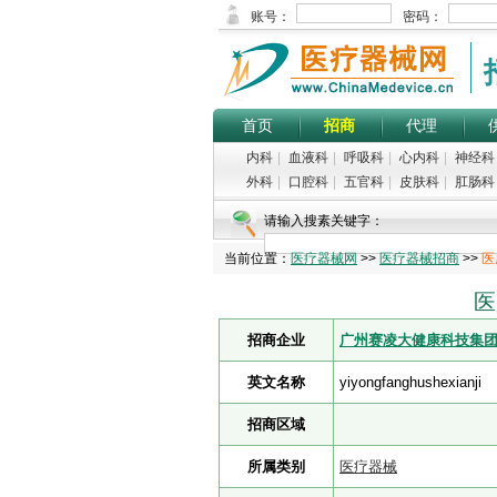
首页
招商
代理
内科
|
血液科
|
呼吸科
|
心内科
|
神经科
外科
|
口腔科
|
五官科
|
皮肤科
|
肛肠科
请输入搜素关键字：
当前位置：
医疗器械网
>>
医疗器械招商
>>
医
医
招商企业
广州赛凌大健康科技集
英文名称
yiyongfanghushexianji
招商区域
所属类别
医疗器械