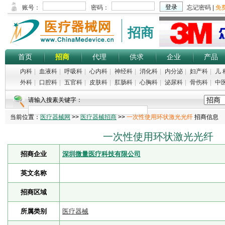
招商
首页
招商
代理
供求
企业
产品
内科
|
血液科
|
呼吸科
|
心内科
|
神经科
|
消化科
|
内分泌
|
妇产科
|
儿 
外科
|
口腔科
|
五官科
|
皮肤科
|
肛肠科
|
心胸科
|
泌尿科
|
骨伤科
|
中
请输入搜素关键字：
当前位置：
医疗器械网
>>
医疗器械招商
>>
一次性使用环状激光光纤
招商信息
一次性使用环状激光光纤
招商企业
深圳微量医疗科技有限公司
英文名称
招商区域
所属类别
医疗器械