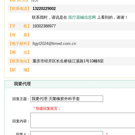
【联系电话】
13220229002
联系我时，请说是在
医疗器械信息网
上看到的，谢谢！
【手 机】
19302388977
【传 真】
【电子邮件】
ltgyl2024@ltmed.com.cn
【网 址】
【联系地址】
重庆市经开区长生桥镇江溪路1号10幢8层
【邮 编】
我要代理
回复主题：
*
快捷回复留言：
回复内容：
回复人：
*