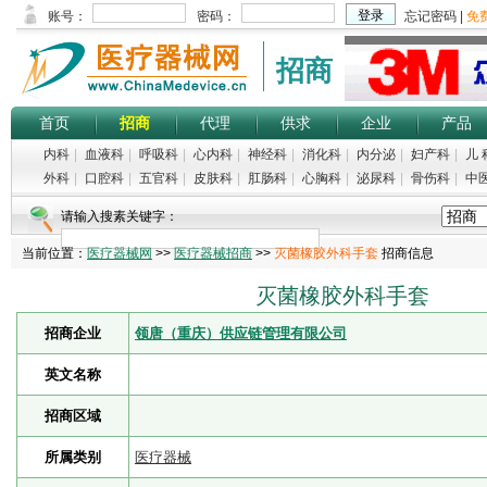
招商
首页
招商
代理
供求
企业
产品
内科
|
血液科
|
呼吸科
|
心内科
|
神经科
|
消化科
|
内分泌
|
妇产科
|
儿 
外科
|
口腔科
|
五官科
|
皮肤科
|
肛肠科
|
心胸科
|
泌尿科
|
骨伤科
|
中
请输入搜素关键字：
当前位置：
医疗器械网
>>
医疗器械招商
>>
灭菌橡胶外科手套
招商信息
灭菌橡胶外科手套
招商企业
领唐（重庆）供应链管理有限公司
英文名称
招商区域
所属类别
医疗器械