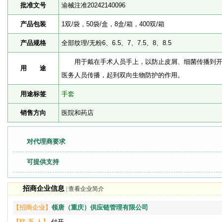
批准文号
渝械注准20242140096
产品包装
1双/袋，50袋/盒，8盒/箱，400双/箱
产品规格
全部纹理/无粉6、6.5、7、7.5、8、8.5
用于戴在手术人员手上，以防止皮屑、细菌传播到开
用 途
医务人员传播，起到双向生物防护的作用。
用途标签
手套
销售方向
医院和药店
对代理商要求
可提供支持
招商企业信息
|
查看企业简介
【招商企业】
领唐（重庆）供应链管理有限公司
【联 系 人】
付开