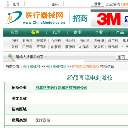
招商
首页
招商
代理
供求
企业
产品
内科
|
血液科
|
呼吸科
|
心内科
|
神经科
|
消化科
|
内分泌
|
妇产科
|
儿 
外科
|
口腔科
|
五官科
|
皮肤科
|
肛肠科
|
心胸科
|
泌尿科
|
骨伤科
|
中
请输入搜素关键字：
当前位置：
医疗器械网
>>
医疗器械招商
>>
经颅直流电刺激仪
招商信息
经颅直流电刺激仪
招商企业
河北格美医疗器械科技有限公司
英文名称
招商区域
所属类别
医疗器械