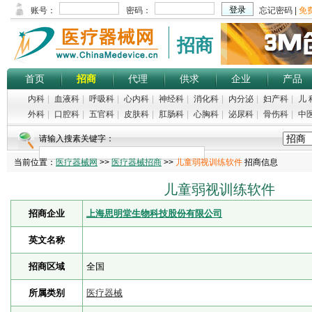
招商
首页
招商
代理
供求
企业
产品
内科
|
血液科
|
呼吸科
|
心内科
|
神经科
|
消化科
|
内分泌
|
妇产科
|
儿 
外科
|
口腔科
|
五官科
|
皮肤科
|
肛肠科
|
心胸科
|
泌尿科
|
骨伤科
|
中
请输入搜素关键字：
当前位置：
医疗器械网
>>
医疗器械招商
>>
儿童弱视训练软件
招商信息
儿童弱视训练软件
招商企业
上海思明堂生物科技股份有限公司
英文名称
招商区域
全国
所属类别
医疗器械