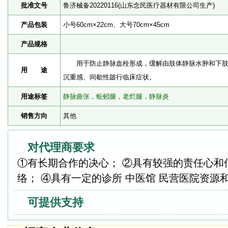
批准文号
鲁济械备20220116(山东念民医疗器材有限公司生产)
产品包装
小号60cm×22cm、大号70cm×45cm
产品规格
用于防止静脉血栓形成，缓解由肢体静脉水肿和下肢
用 途
沉重感、间歇性跛行临床症状。
用途标签
静脉曲张，蚯蚓腿，老烂腿，静脉炎
销售方向
其他
对代理商要求
①有长期合作的决心； ②具有较强的责任心和
络； ④具有一定的诊所 中医馆 民营医院资源
可提供支持