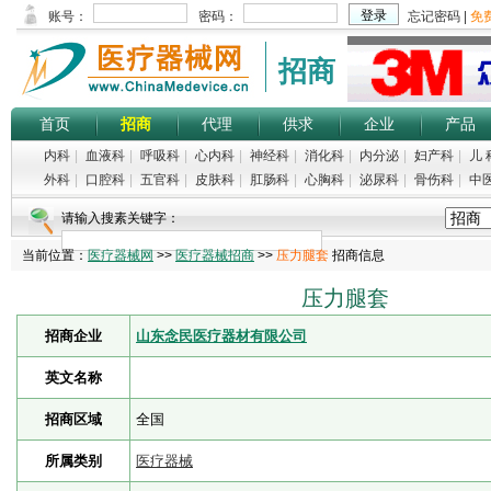
招商
首页
招商
代理
供求
企业
产品
内科
|
血液科
|
呼吸科
|
心内科
|
神经科
|
消化科
|
内分泌
|
妇产科
|
儿 
外科
|
口腔科
|
五官科
|
皮肤科
|
肛肠科
|
心胸科
|
泌尿科
|
骨伤科
|
中
请输入搜素关键字：
当前位置：
医疗器械网
>>
医疗器械招商
>>
压力腿套
招商信息
压力腿套
招商企业
山东念民医疗器材有限公司
英文名称
招商区域
全国
所属类别
医疗器械