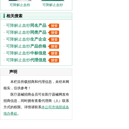
可降解止血粉
可降解止血纱
相关搜索
·
可降解止血纱
同名产品
·
可降解止血纱
同类产品
·
可降解止血纱
生产企业
·
可降解止血纱
产品价格
·
可降解止血纱
中标信息
·
可降解止血纱
代理信息
声明
本栏目所载招商和代理信息，未经本网
核实，仅供参考！
医疗器械招商会员可在医疗器械网发布
招商信息，同时拥有查看代理商（人）联系
方式的权限。详情请联系
本公司市场部或各
地办事处
。