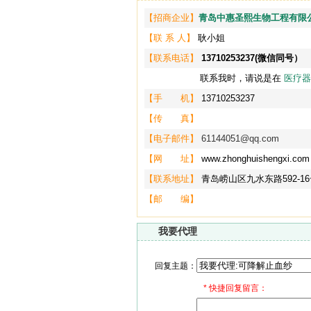
【招商企业】
青岛中惠圣熙生物工程有限
【联 系 人】
耿小姐
【联系电话】
13710253237(微信同号）
联系我时，请说是在
医疗器
【手 机】
13710253237
【传 真】
【电子邮件】
61144051@qq.com
【网 址】
www.zhonghuishengxi.com
【联系地址】
青岛崂山区九水东路592-1
【邮 编】
我要代理
回复主题：
*
快捷回复留言：