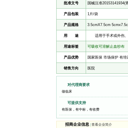
批准文号
国械注准201531419
产品包装
1片/袋
产品规格
3.5cmX7.5cm 5cmx7.5
用 途
适用于手术或外伤、烧
用途标签
可吸收可溶解止血纱布
产品优势
国家医保 市场保护 有培
销售方向
医院
对代理商要求
做临床
可提供支持
有医保，有中标，有收费
招商企业信息
|
查看企业简介