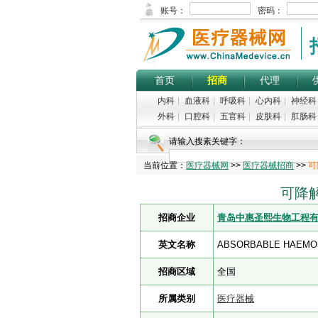
首页
招商
代理
内科
|
血液科
|
呼吸科
|
心内科
|
神经科
外科
|
口腔科
|
五官科
|
皮肤科
|
肛肠科
请输入搜素关键字：
当前位置：
医疗器械网
>>
医疗器械招商
>>
可
可降解
招商企业
青岛中惠圣熙生物工程
英文名称
ABSORBABLE HAEMO
招商区域
全国
所属类别
医疗器械