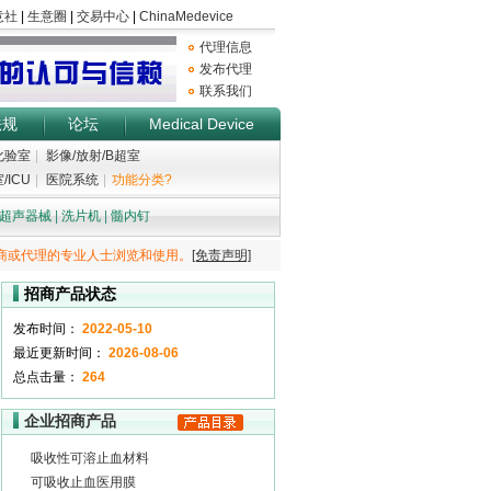
代理信息
发布代理
联系我们
法规
论坛
Medical Device
化验室
|
影像/放射/B超室
/ICU
|
医院系统
|
功能分类?
超声器械
|
洗片机
|
髓内钉
商或代理的专业人士浏览和使用。
[免责声明]
招商产品状态
发布时间：
2022-05-10
最近更新时间：
2026-08-06
总点击量：
264
企业招商产品
吸收性可溶止血材料
可吸收止血医用膜