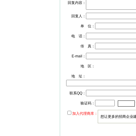
回复内容：
回复人：
单 位：
电 话：
传 真：
E-mail：
地 区：
地 址：
联系QQ：
验证码：
加入代理商库：
想让更多的招商企业