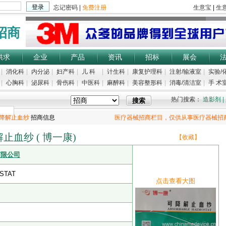
招商
供求
企业
产品
资讯
招标
展会
|
消化科
|
内分泌
|
妇产科
|
儿 科
|
计生科
|
康复护理科
|
注射/输液室
|
实验/
|
心胸科
|
泌尿科
|
骨伤科
|
中医科
|
麻醉科
|
美容整形科
|
消毒/清洁室
|
手 术室
热门搜索：
造影剂
|
降解止血纱
招商信息
医疗器械招商栏目，仅供从事医疗器械招
止血纱 ( 博一康)
【收藏】
有限公司
STAT
点击查看大图