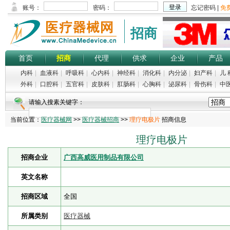
招商
首页
招商
代理
供求
企业
产品
内科
|
血液科
|
呼吸科
|
心内科
|
神经科
|
消化科
|
内分泌
|
妇产科
|
儿 
外科
|
口腔科
|
五官科
|
皮肤科
|
肛肠科
|
心胸科
|
泌尿科
|
骨伤科
|
中
请输入搜素关键字：
当前位置：
医疗器械网
>>
医疗器械招商
>>
理疗电极片
招商信息
理疗电极片
招商企业
广西高威医用制品有限公司
英文名称
招商区域
全国
所属类别
医疗器械