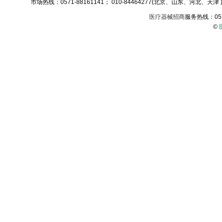
市场热线：0571-88161141； 010-84464277(北京、山东、河北、天津 )；
医疗器械招商
服务热线：05
©